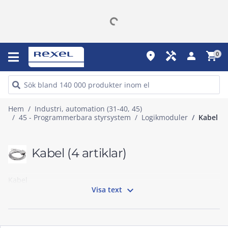
place
handyman
person
shopping_cart
0
Hem
Industri, automation (31-40, 45)
45 - Programmerbara styrsystem
Logikmoduler
Kabel
Kabel
(4 artiklar)
Kabel

Visa text