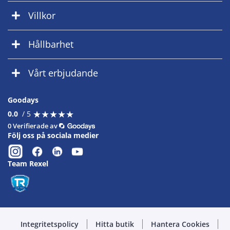
Villkor
Hållbarhet
Vårt erbjudande
Goodays
★
★
★
★
★
★
★
★
★
★
0.0
/ 5
0 Verifierade av
Följ oss på sociala medier
Team Rexel
Integritetspolicy
Hitta butik
Hantera Cookies