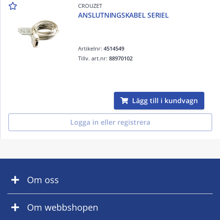
CROUZET
ANSLUTNINGSKABEL SERIEL
Artikelnr:
4514549
Tillv. art.nr:
88970102
Lägg till i kundvagn
Logga in eller registrera
Om oss
Om webbshopen