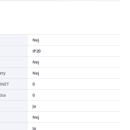
Nej
IP20
Nej
ety
Nej
FINET
0
ösa
0
Ja
Nej
Ja