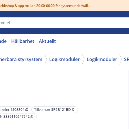
webbshop & app mellan 20:00-00:00 för systemunderhåll.
nde
Hållbarhet
Aktuellt
merbara styrsystem
Logikmoduler
Logikmoduler
S
tikelnr:
4508804
Tillv.art.nr:
SR2B121BD
content_copy
content_copy
N:
3389110547542
content_copy