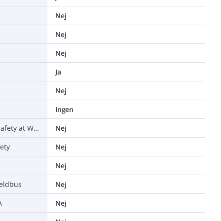
Nej
Nej
Nej
Ja
Nej
Ingen
Stödjer protokoll AS-Interface Safety at Work
Nej
ety
Nej
Nej
ieldbus
Nej
A
Nej