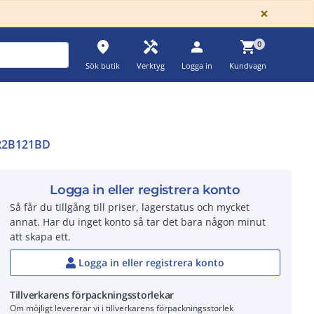
GLOBA
×
place
handyman
person
shopping_cart
0
Sök butik
Verktyg
Logga in
Kundvagn
R2B121BD
Logga in eller registrera konto
Så får du tillgång till priser, lagerstatus och mycket
annat. Har du inget konto så tar det bara någon minut
att skapa ett.
Logga in eller registrera konto
Tillverkarens förpackningsstorlekar
Om möjligt levererar vi i tillverkarens förpackningsstorlek