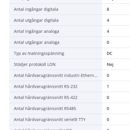
Antal ingångar digitala
8
Antal utgångar digitala
4
Antal ingångar analoga
4
Antal utgångar analoga
0
Typ av matningsspänning
DC
Stödjer protokoll LON
Nej
Antal hårdvarugränssnitt industri-Ethernet
0
Antal hårdvarugränssnitt RS-232
1
Antal hårdvarugränssnitt RS-422
0
Antal hårdvarugränssnitt RS485
0
Antal hårdvarugränssnitt seriellt TTY
0