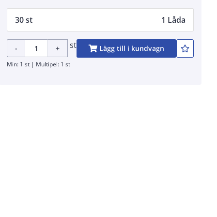
30 st
1 Låda
st
-
+
Lägg till i kundvagn
Min: 1 st | Multipel: 1 st