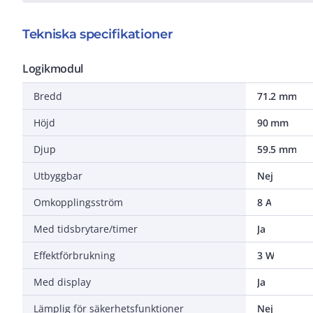
Tekniska specifikationer
Logikmodul
Bredd
71.2 mm
Höjd
90 mm
Djup
59.5 mm
Utbyggbar
Nej
Omkopplingsström
8 A
Med tidsbrytare/timer
Ja
Effektförbrukning
3 W
Med display
Ja
Lämplig för säkerhetsfunktioner
Nej