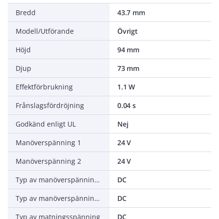
Bredd
43.7 mm
Modell/Utförande
Övrigt
Höjd
94 mm
Djup
73 mm
Effektförbrukning
1.1 W
Frånslagsfördröjning
0.04 s
Godkänd enligt UL
Nej
Manöverspänning 1
24 V
Manöverspänning 2
24 V
Typ av manöverspänning 1
DC
Typ av manöverspänning 2
DC
Typ av matningsspänning
DC