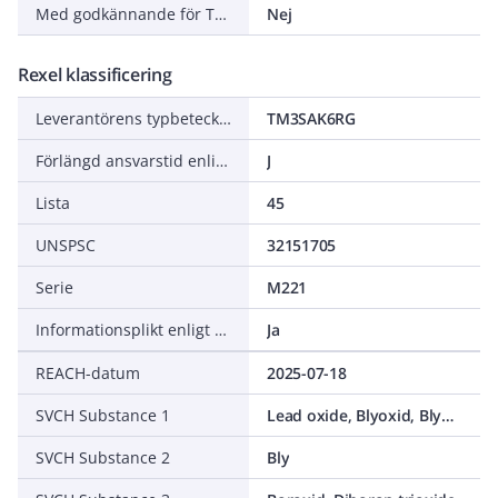
Med godkännande för TÜV
Nej
Rexel klassificering
Leverantörens typbeteckning
TM3SAK6RG
Förlängd ansvarstid enligt ALEM-09
J
Lista
45
UNSPSC
32151705
Serie
M221
Informationsplikt enligt REACH
Ja
REACH-datum
2025-07-18
SVCH Substance 1
Lead oxide, Blyoxid, Blymonoxid, C.I. Pigment Yellow 46 , C.I. 77577, Litharge, Lead(II) oxide
SVCH Substance 2
Bly