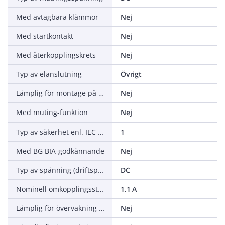
Med avtagbara klämmor
Nej
Med startkontakt
Nej
Med återkopplingskrets
Nej
Typ av elanslutning
Övrigt
Lämplig för montage på skena
Nej
Med muting-funktion
Nej
Typ av säkerhet enl. IEC 61496-1
1
Med BG BIA-godkännande
Nej
Typ av spänning (driftspänning)
DC
Nominell omkopplingsström
1.1 A
Lämplig för övervakning av magnetbrytare
Nej