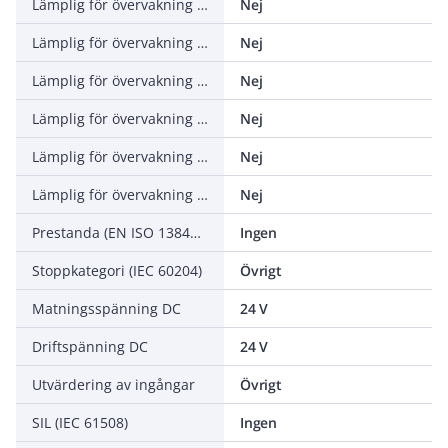
Lämplig för övervakning av närhetsbrytare
Nej
Lämplig för övervakning av nödstoppskretsar
Nej
Lämplig för övervakning av optoelektroniska skyddskretsar
Nej
Lämplig för övervakning av lägeskopplare
Nej
Lämplig för övervakning av taktilsensorer
Nej
Lämplig för övervakning av ventiler
Nej
Prestanda (EN ISO 13849-1)
Ingen
Stoppkategori (IEC 60204)
Övrigt
Matningsspänning DC
24 V
Driftspänning DC
24 V
Utvärdering av ingångar
Övrigt
SIL (IEC 61508)
Ingen