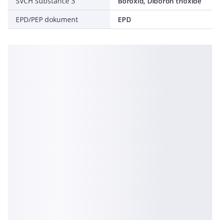
SVCH Substance 3
Boroxid, Diboron trioxide
EPD/PEP dokument
EPD