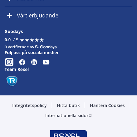
Vårt erbjudande
Goodays
★
★
★
★
★
★
★
★
★
★
0.0
/ 5
0 Verifierade av
Följ oss på sociala medier
Team Rexel
Integritetspolicy
Hitta butik
Hantera Cookies
Internationella sidor
open_in_new