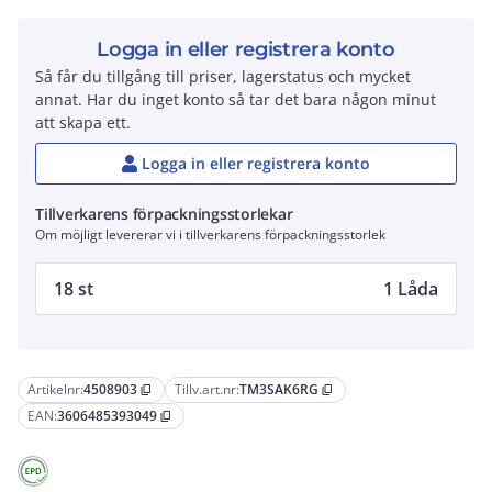
Logga in eller registrera konto
Så får du tillgång till priser, lagerstatus och mycket
annat. Har du inget konto så tar det bara någon minut
att skapa ett.
Logga in eller registrera konto
Tillverkarens förpackningsstorlekar
Om möjligt levererar vi i tillverkarens förpackningsstorlek
18 st
1 Låda
Artikelnr:
4508903
Tillv.art.nr:
TM3SAK6RG
content_copy
content_copy
EAN:
3606485393049
content_copy