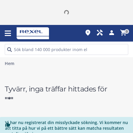
place
handyman
person
shopping_cart
0
Hem
Tyvärr, inga träffar hittades för
"*"
Vi har nu registrerat din misslyckade sökning. Vi kommer nu

att titta på hur vi på ett bättre sätt kan matcha resultaten