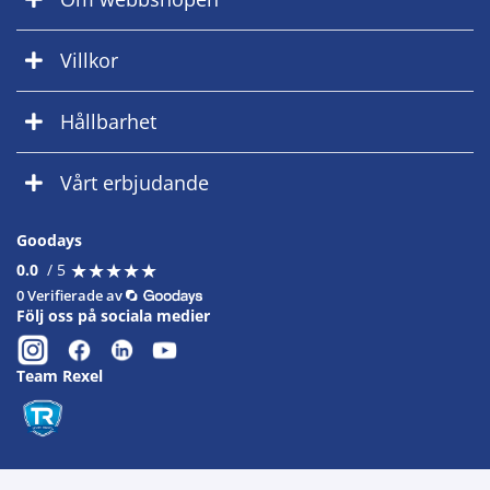
Villkor
Hållbarhet
Vårt erbjudande
Goodays
★
★
★
★
★
★
★
★
★
★
0.0
/ 5
0 Verifierade av
Följ oss på sociala medier
Team Rexel