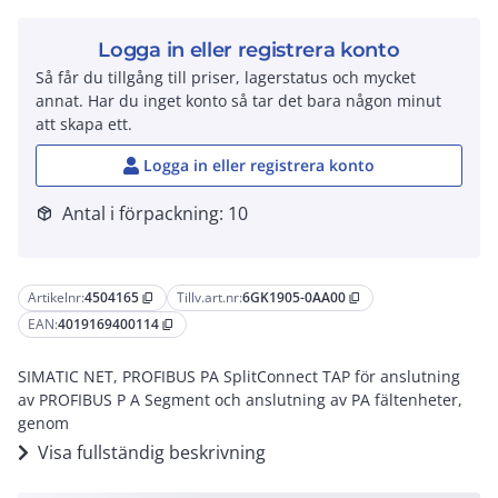
Logga in eller registrera konto
Så får du tillgång till priser, lagerstatus och mycket
annat. Har du inget konto så tar det bara någon minut
att skapa ett.
Logga in eller registrera konto
Antal i förpackning: 10
package_2
Artikelnr:
4504165
Tillv.art.nr:
6GK1905-0AA00
content_copy
content_copy
EAN:
4019169400114
content_copy
SIMATIC NET, PROFIBUS PA SplitConnect TAP för anslutning
av PROFIBUS P A Segment och anslutning av PA fältenheter,
genom
Visa fullständig beskrivning