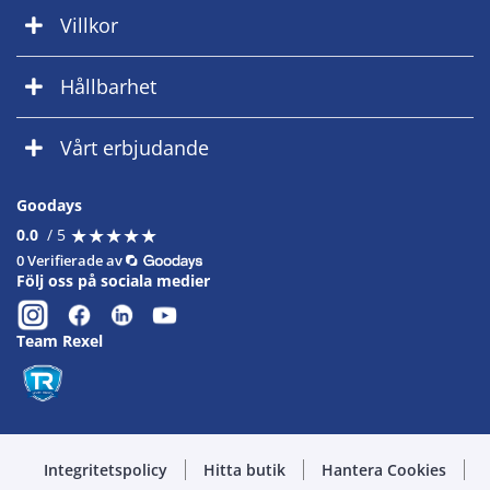
Villkor
Hållbarhet
Vårt erbjudande
Goodays
★
★
★
★
★
★
★
★
★
★
0.0
/ 5
0 Verifierade av
Följ oss på sociala medier
Team Rexel
Integritetspolicy
Hitta butik
Hantera Cookies