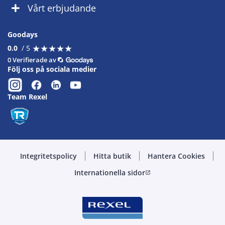
Vårt erbjudande
Goodays
★
★
★
★
★
★
★
★
★
★
0.0
/ 5
0 Verifierade av
Följ oss på sociala medier
Team Rexel
Integritetspolicy
Hitta butik
Hantera Cookies
Internationella sidor
open_in_new