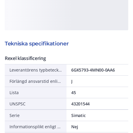
Tekniska specifikationer
Rexel klassificering
Leverantörens typbeteckning
6GK5793-4MN00-0AA6
Förlängd ansvarstid enligt ALEM-09
J
Lista
45
UNSPSC
43201544
Serie
Simatic
Informationsplikt enligt REACH
Nej