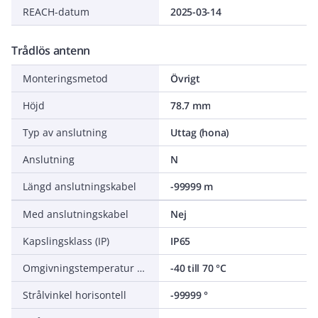
REACH-datum
2025-03-14
Trådlös antenn
Monteringsmetod
Övrigt
Höjd
78.7 mm
Typ av anslutning
Uttag (hona)
Anslutning
N
Längd anslutningskabel
-99999 m
Med anslutningskabel
Nej
Kapslingsklass (IP)
IP65
Omgivningstemperatur under drift
-40 till 70 °C
Strålvinkel horisontell
-99999 °