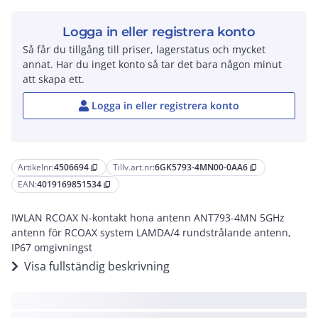
Logga in eller registrera konto
Så får du tillgång till priser, lagerstatus och mycket
annat. Har du inget konto så tar det bara någon minut
att skapa ett.
Logga in eller registrera konto
Artikelnr:
4506694
Tillv.art.nr:
6GK5793-4MN00-0AA6
content_copy
content_copy
EAN:
4019169851534
content_copy
IWLAN RCOAX N-kontakt hona antenn ANT793-4MN 5GHz
antenn för RCOAX system LAMDA/4 rundstrålande antenn,
IP67 omgivningst
Visa fullständig beskrivning