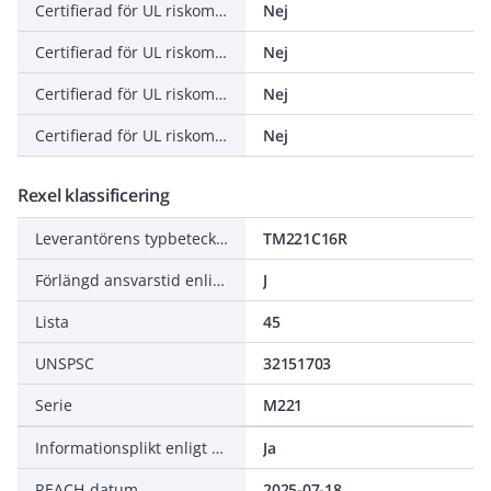
Certifierad för UL riskområdesgrupp B (Propan)
Nej
Certifierad för UL riskområdesgrupp (Metalldamm)
Nej
Certifierad för UL riskområdesgrupp F (Kolhaltigt damm)
Nej
Certifierad för UL riskområdesgrupp G (Icke-ledande damm)
Nej
Rexel klassificering
Leverantörens typbeteckning
TM221C16R
Förlängd ansvarstid enligt ALEM-09
J
Lista
45
UNSPSC
32151703
Serie
M221
Informationsplikt enligt REACH
Ja
REACH-datum
2025-07-18