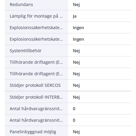
Redundans
Nej
Lämplig för montage på skena
Ja
Explosionssäkerhetskategori för gas
Ingen
Explosionssäkerhetskategori för damm
Ingen
Systemtillbehör
Nej
Tillhörande driftagent (Ex ia)
Nej
Tillhörande driftagent (Ex ib)
Nej
Stödjer protokoll SERCOS
Nej
Stödjer protokoll INTERBUS Safety
Nej
Antal hårdvarugränssnitt PROFINET
0
Antal hårdvarugränssnitt trådlösa
0
Panelinbyggnad möjlig
Nej