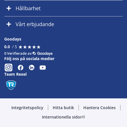
Hållbarhet
Vårt erbjudande
Goodays
★
★
★
★
★
★
★
★
★
★
0.0
/ 5
0 Verifierade av
Följ oss på sociala medier
Team Rexel
Integritetspolicy
Hitta butik
Hantera Cookies
Internationella sidor
open_in_new