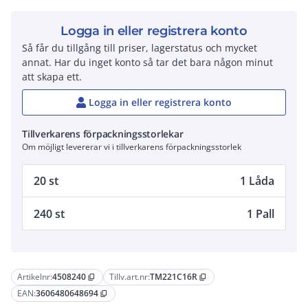
Logga in eller registrera konto
Så får du tillgång till priser, lagerstatus och mycket
annat. Har du inget konto så tar det bara någon minut
att skapa ett.
Logga in eller registrera konto
Tillverkarens förpackningsstorlekar
Om möjligt levererar vi i tillverkarens förpackningsstorlek
20 st
1 Låda
240 st
1 Pall
Artikelnr:
4508240
Tillv.art.nr:
TM221C16R
content_copy
content_copy
EAN:
3606480648694
content_copy