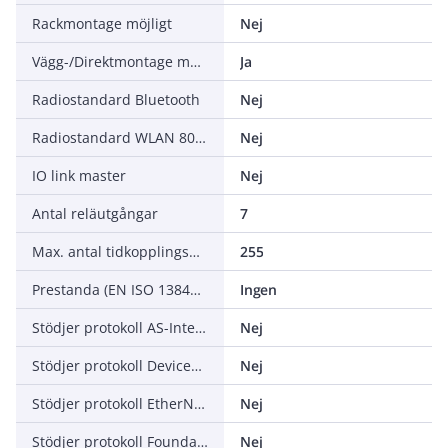
Rackmontage möjligt
Nej
Vägg-/Direktmontage möjligt
Ja
Radiostandard Bluetooth
Nej
Radiostandard WLAN 802.11
Nej
IO link master
Nej
Antal reläutgångar
7
Max. antal tidkopplingsur, integrerade
255
Prestanda (EN ISO 13849-1)
Ingen
Stödjer protokoll AS-Interface Safety at Work
Nej
Stödjer protokoll DeviceNet Safety
Nej
Stödjer protokoll EtherNet/IP
Nej
Stödjer protokoll Foundation Fieldbus
Nej