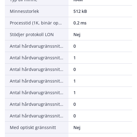
Minnesstorlek
512 kB
Processtid (1K, binär operation)
0.2 ms
Stödjer protokoll LON
Nej
Antal hårdvarugränssnitt industri-Ethernet
0
Antal hårdvarugränssnitt RS-232
1
Antal hårdvarugränssnitt RS-422
0
Antal hårdvarugränssnitt RS485
1
Antal hårdvarugränssnitt USB
1
Antal hårdvarugränssnitt parallellt
0
Antal hårdvarugränssnitt övrigt
0
Med optiskt gränssnitt
Nej