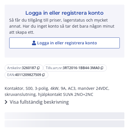
Logga in eller registrera konto
Så får du tillgång till priser, lagerstatus och mycket
annat. Har du inget konto så tar det bara någon minut
att skapa ett.
Logga in eller registrera konto
Artikelnr:
3260187
Tillv.art.nr:
3RT2016-1BB44-3MA0
content_copy
content_copy
EAN:
4011209827509
content_copy
Kontaktor, S00, 3-polig, 4kW, 9A, AC3, manöver 24VDC,
skruvanslutning, hjälpkontakt SUVA 2NO+2NC
Visa fullständig beskrivning