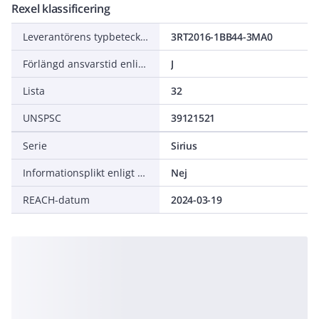
Rexel klassificering
Leverantörens typbeteckning
3RT2016-1BB44-3MA0
Förlängd ansvarstid enligt ALEM-09
J
Lista
32
UNSPSC
39121521
Serie
Sirius
Informationsplikt enligt REACH
Nej
REACH-datum
2024-03-19