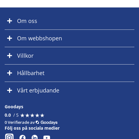
Om oss
Om webbshopen
Villkor
Hållbarhet
Vårt erbjudande
Goodays
★
★
★
★
★
★
★
★
★
★
0.0
/ 5
0 Verifierade av
Följ oss på sociala medier