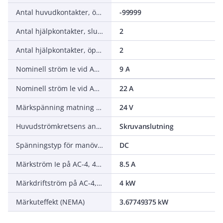
Antal huvudkontakter, öppnande (NC - normalt stängda)
-99999
Antal hjälpkontakter, slutande (NO - normalt öppna)
2
Antal hjälpkontakter, öppnande (NC - normalt stängda)
2
Nominell ström Ie vid AC-3, 400 V
9 A
Nominell ström le vid AC-1, 400 V
22 A
Märkspänning matning vid DC
24 V
Huvudströmkretsens anslutningssätt
Skruvanslutning
Spänningstyp för manöver
DC
Märkström Ie på AC-4, 400 V
8.5 A
Märkdriftström på AC-4, 400 V
4 kW
Märkuteffekt (NEMA)
3.67749375 kW