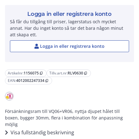
Logga in eller registrera konto
Så får du tillgång till priser, lagerstatus och mycket
annat. Har du inget konto så tar det bara någon minut
att skapa ett.
Logga in eller registrera konto
Artikelnr:
1156075
Tillv.art.nr:
RLV0630
content_copy
content_copy
EAN:
4012002247334
content_copy
Försänkningsram till VQ06+VR06, nyttja djupet hålet till
boxen, bygger 30mm, flera i kombination för anpassning
möjlig
Visa fullständig beskrivning