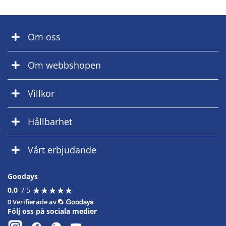
Om oss
Om webbshopen
Villkor
Hållbarhet
Vårt erbjudande
Goodays
★
★
★
★
★
★
★
★
★
★
0.0
/ 5
0 Verifierade av
Följ oss på sociala medier