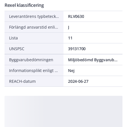
Rexel klassificering
Leverantörens typbeteckning
RLV0630
Förlängd ansvarstid enligt ALEM-09
J
Lista
11
UNSPSC
39131700
Byggvarubedömningen
Miljöbedömd Byggvarubedömning Accepteras
Informationsplikt enligt REACH
Nej
REACH-datum
2024-06-27