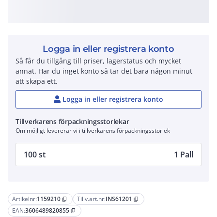
Logga in eller registrera konto
Så får du tillgång till priser, lagerstatus och mycket
annat. Har du inget konto så tar det bara någon minut
att skapa ett.
Logga in eller registrera konto
Tillverkarens förpackningsstorlekar
Om möjligt levererar vi i tillverkarens förpackningsstorlek
100 st
1 Pall
Artikelnr:
1159210
Tillv.art.nr:
INS61201
content_copy
content_copy
EAN:
3606489820855
content_copy