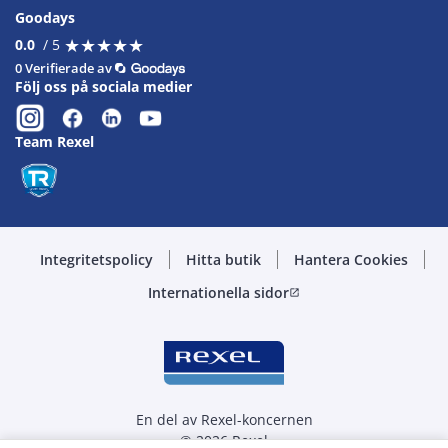
Goodays
★
★
★
★
★
★
★
★
★
★
0.0
/ 5
0 Verifierade av
Följ oss på sociala medier
Team Rexel
Integritetspolicy
Hitta butik
Hantera Cookies
Internationella sidor
open_in_new
En del av Rexel-koncernen
© 2026 Rexel