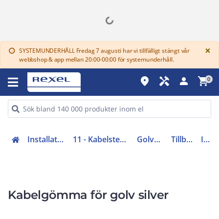
G
×
SYSTEMUNDERHÅLL Fredag 7 augusti har vi tillfälligt stängt vår
info
webbshop & app mellan 20:00-00:00 för systemunderhåll.
place
handyman
person
shopping_cart
0
Installationsmateriel (11-15, 17, 18)
11 - Kabelstegar, ellister, kanaler och kabelvagnar
Golvkanaler och tillbehör
Tillbehör till golvkanal
INS61201
Kabelgömma för golv silver