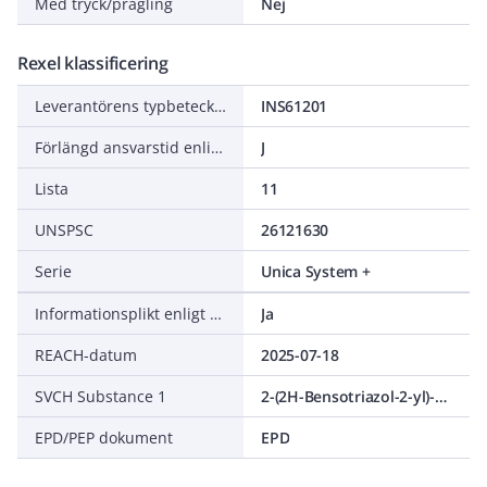
Med tryck/prägling
Nej
Rexel klassificering
Leverantörens typbeteckning
INS61201
Förlängd ansvarstid enligt ALEM-09
J
Lista
11
UNSPSC
26121630
Serie
Unica System +
Informationsplikt enligt REACH
Ja
REACH-datum
2025-07-18
SVCH Substance 1
2-(2H-Bensotriazol-2-yl)-4-(1,1,3,3-tetrametylbutyl)fenol
EPD/PEP dokument
EPD