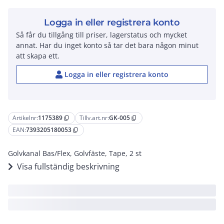
Logga in eller registrera konto
Så får du tillgång till priser, lagerstatus och mycket
annat. Har du inget konto så tar det bara någon minut
att skapa ett.
Logga in eller registrera konto
Artikelnr:
1175389
Tillv.art.nr:
GK-005
content_copy
content_copy
EAN:
7393205180053
content_copy
Golvkanal Bas/Flex, Golvfäste, Tape, 2 st
Visa fullständig beskrivning