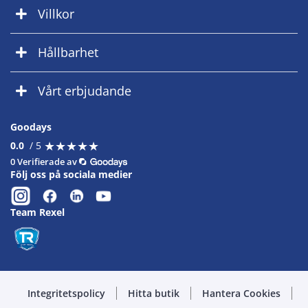
Villkor
Hållbarhet
Vårt erbjudande
Goodays
★
★
★
★
★
★
★
★
★
★
0.0
/ 5
0 Verifierade av
Följ oss på sociala medier
Team Rexel
Integritetspolicy
Hitta butik
Hantera Cookies