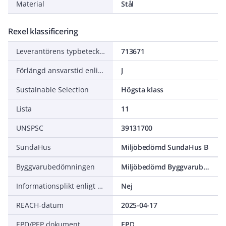
Material
Stål
Rexel klassificering
Leverantörens typbeteckning
713671
Förlängd ansvarstid enligt ALEM-09
J
Sustainable Selection
Högsta klass
Lista
11
UNSPSC
39131700
SundaHus
Miljöbedömd SundaHus B
Byggvarubedömningen
Miljöbedömd Byggvarubedömning Rekommenderas
Informationsplikt enligt REACH
Nej
REACH-datum
2025-04-17
EPD/PEP dokument
EPD