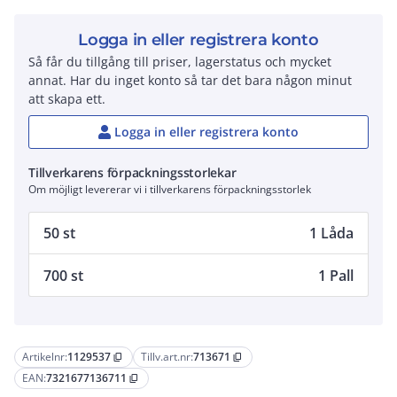
Logga in eller registrera konto
Så får du tillgång till priser, lagerstatus och mycket
annat. Har du inget konto så tar det bara någon minut
att skapa ett.
Logga in eller registrera konto
Tillverkarens förpackningsstorlekar
Om möjligt levererar vi i tillverkarens förpackningsstorlek
50 st
1 Låda
700 st
1 Pall
Artikelnr:
1129537
Tillv.art.nr:
713671
content_copy
content_copy
EAN:
7321677136711
content_copy