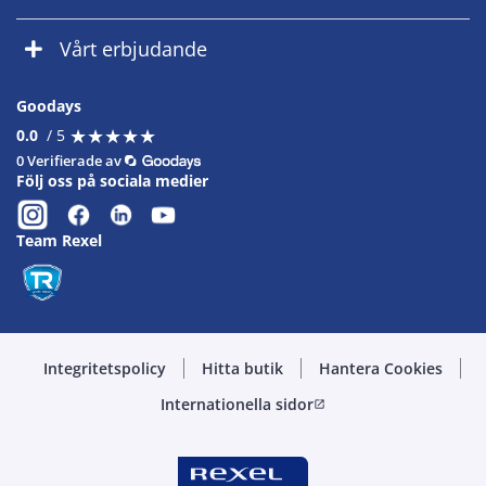
Vårt erbjudande
Goodays
★
★
★
★
★
★
★
★
★
★
0.0
/ 5
0 Verifierade av
Följ oss på sociala medier
Team Rexel
Integritetspolicy
Hitta butik
Hantera Cookies
Internationella sidor
open_in_new