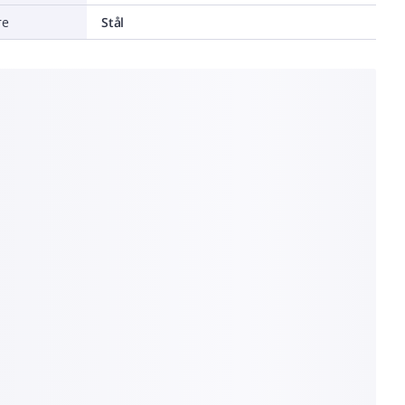
re
Stål