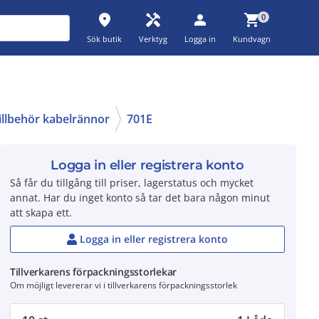
place
handyman
person
shopping_cart
0
Sök butik
Verktyg
Logga in
Kundvagn
illbehör kabelrännor
701E
Logga in eller registrera konto
Så får du tillgång till priser, lagerstatus och mycket
annat. Har du inget konto så tar det bara någon minut
att skapa ett.
Logga in eller registrera konto
Tillverkarens förpackningsstorlekar
Om möjligt levererar vi i tillverkarens förpackningsstorlek