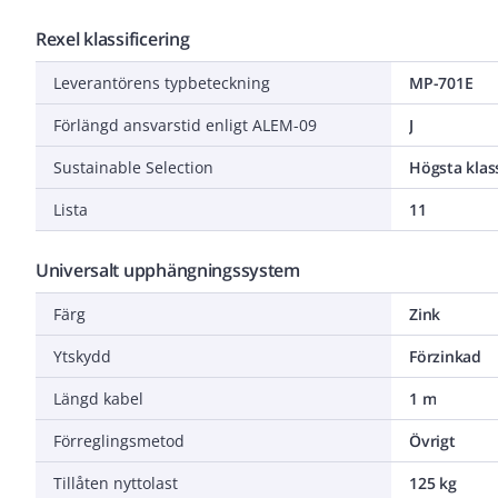
Rexel klassificering
Leverantörens typbeteckning
MP-701E
Förlängd ansvarstid enligt ALEM-09
J
Sustainable Selection
Högsta klas
Lista
11
Universalt upphängningssystem
Färg
Zink
Ytskydd
Förzinkad
Längd kabel
1 m
Förreglingsmetod
Övrigt
Tillåten nyttolast
125 kg