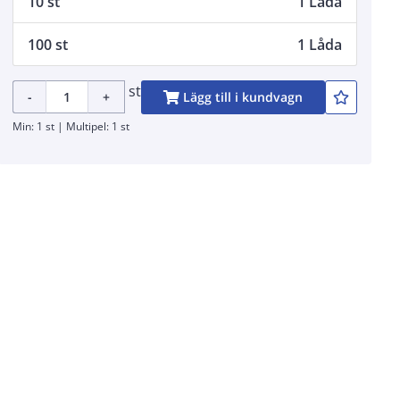
10 st
1 Låda
100 st
1 Låda
st
-
+
Lägg till i kundvagn
Min: 1 st | Multipel: 1 st