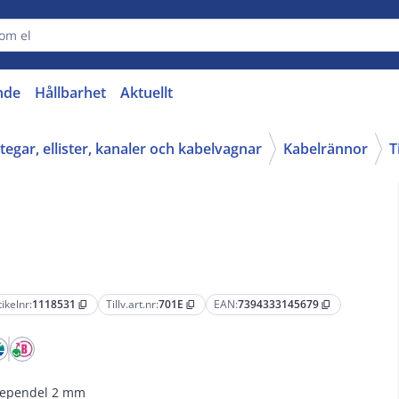
nde
Hållbarhet
Aktuellt
tegar, ellister, kanaler och kabelvagnar
Kabelrännor
T
tikelnr:
1118531
Tillv.art.nr:
701E
EAN:
7394333145679
content_copy
content_copy
content_copy
ependel 2 mm