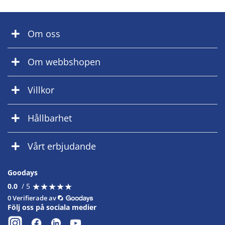
Om oss
Om webbshopen
Villkor
Hållbarhet
Vårt erbjudande
Goodays
★
★
★
★
★
★
★
★
★
★
0.0
/ 5
0 Verifierade av
Följ oss på sociala medier