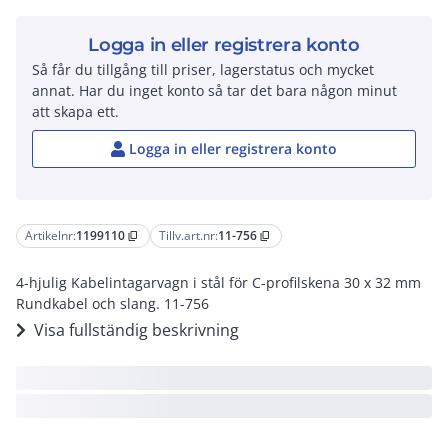
Logga in eller registrera konto
Så får du tillgång till priser, lagerstatus och mycket
annat. Har du inget konto så tar det bara någon minut
att skapa ett.
Logga in eller registrera konto
Artikelnr:
1199110
Tillv.art.nr:
11-756
content_copy
content_copy
4-hjulig Kabelintagarvagn i stål för C-profilskena 30 x 32 mm
Rundkabel och slang. 11-756
Visa fullständig beskrivning