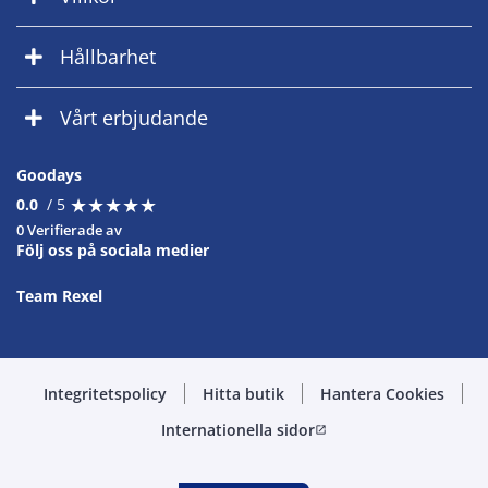
Hållbarhet
Vårt erbjudande
Goodays
★
★
★
★
★
★
★
★
★
★
0.0
/ 5
0 Verifierade av
Följ oss på sociala medier
Team Rexel
Integritetspolicy
Hitta butik
Hantera Cookies
Internationella sidor
open_in_new