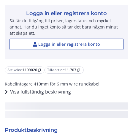
Logga in eller registrera konto
Så får du tillgång till priser, lagerstatus och mycket
annat. Har du inget konto så tar det bara någon minut
att skapa ett.
Logga in eller registrera konto
Artikelnr:
1199026
Tillv.art.nr:
11-707
content_copy
content_copy
Kabelintagare 410mm för 6 mm wire rundkabel
Visa fullständig beskrivning
Produktbeskrivning