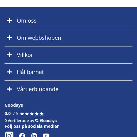
Om oss
Om webbshopen
Villkor
Hållbarhet
Vårt erbjudande
Goodays
★
★
★
★
★
★
★
★
★
★
0.0
/ 5
0 Verifierade av
Följ oss på sociala medier