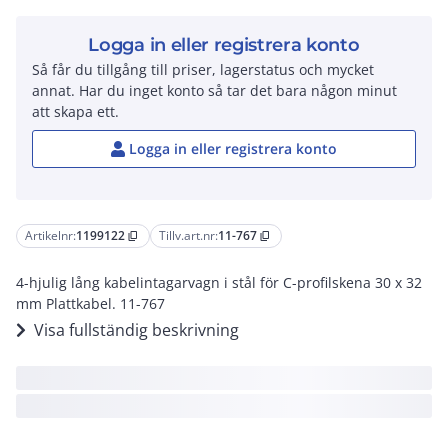
Logga in eller registrera konto
Så får du tillgång till priser, lagerstatus och mycket
annat. Har du inget konto så tar det bara någon minut
att skapa ett.
Logga in eller registrera konto
Artikelnr:
1199122
Tillv.art.nr:
11-767
content_copy
content_copy
4-hjulig lång kabelintagarvagn i stål för C-profilskena 30 x 32
mm Plattkabel. 11-767
Visa fullständig beskrivning