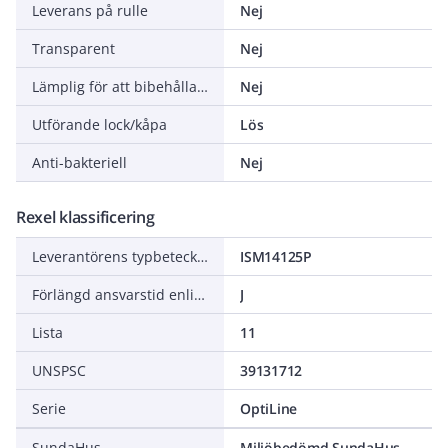
Leverans på rulle
Nej
Transparent
Nej
Lämplig för att bibehålla elektrisk funktionalitet (Circuit integrity) vid brand
Nej
Utförande lock/kåpa
Lös
Anti-bakteriell
Nej
Rexel klassificering
Leverantörens typbeteckning
ISM14125P
Förlängd ansvarstid enligt ALEM-09
J
Lista
11
UNSPSC
39131712
Serie
OptiLine
SundaHus
Miljöbedömd SundaHus C+