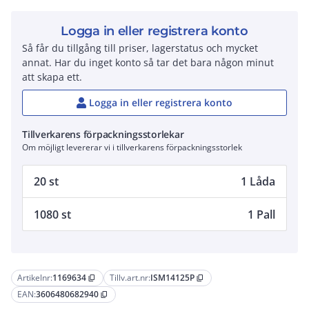
Logga in eller registrera konto
Så får du tillgång till priser, lagerstatus och mycket
annat. Har du inget konto så tar det bara någon minut
att skapa ett.
Logga in eller registrera konto
Tillverkarens förpackningsstorlekar
Om möjligt levererar vi i tillverkarens förpackningsstorlek
20 st
1 Låda
1080 st
1 Pall
Artikelnr:
1169634
Tillv.art.nr:
ISM14125P
content_copy
content_copy
EAN:
3606480682940
content_copy