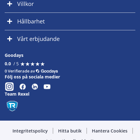
Villkor
Hållbarhet
Vårt erbjudande
Goodays
★
★
★
★
★
★
★
★
★
★
0.0
/ 5
0 Verifierade av
Följ oss på sociala medier
Team Rexel
Integritetspolicy
Hitta butik
Hantera Cookies