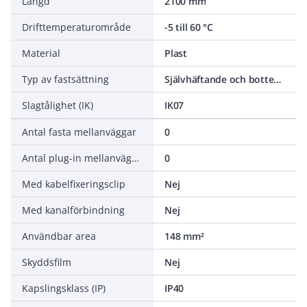
Längd
2100 mm
Drifttemperaturområde
-5 till 60 °C
Material
Plast
Typ av fastsättning
Självhäftande och bottenperforering
Slagtålighet (IK)
IK07
Antal fasta mellanväggar
0
Antal plug-in mellanväggar
0
Med kabelfixeringsclip
Nej
Med kanalförbindning
Nej
Användbar area
148 mm²
Skyddsfilm
Nej
Kapslingsklass (IP)
IP40