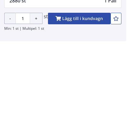
2880 st
1 Pall
st
-
+
Lägg till i kundvagn
Min: 1 st | Multipel: 1 st