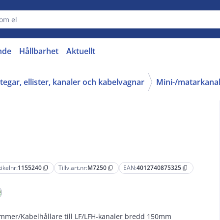
nde
Hållbarhet
Aktuellt
tegar, ellister, kanaler och kabelvagnar
Mini-/matarkana
tikelnr:
1155240
Tillv.art.nr:
M7250
EAN:
4012740875325
content_copy
content_copy
content_copy
mmer/Kabelhållare till LF/LFH-kanaler bredd 150mm