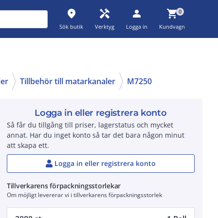
place
handyman
person
shopping_cart
0
Sök butik
Verktyg
Logga in
Kundvagn
ler
Tillbehör till matarkanaler
M7250
Logga in eller registrera konto
Så får du tillgång till priser, lagerstatus och mycket
annat. Har du inget konto så tar det bara någon minut
att skapa ett.
Logga in eller registrera konto
Tillverkarens förpackningsstorlekar
Om möjligt levererar vi i tillverkarens förpackningsstorlek