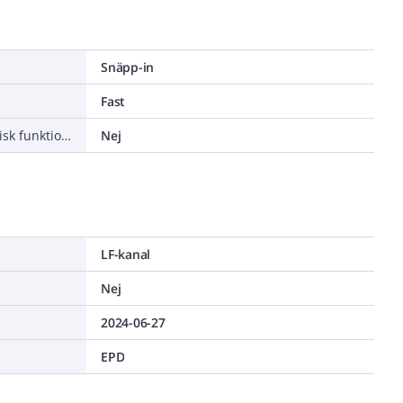
Snäpp-in
Fast
Lämplig för att bibehålla elektrisk funktionalitet (Circuit integrity) vid brand
Nej
LF-kanal
Nej
2024-06-27
EPD