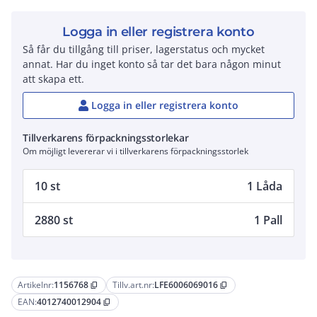
Logga in eller registrera konto
Så får du tillgång till priser, lagerstatus och mycket
annat. Har du inget konto så tar det bara någon minut
att skapa ett.
Logga in eller registrera konto
Tillverkarens förpackningsstorlekar
Om möjligt levererar vi i tillverkarens förpackningsstorlek
10 st
1 Låda
2880 st
1 Pall
Artikelnr:
1156768
Tillv.art.nr:
LFE6006069016
content_copy
content_copy
EAN:
4012740012904
content_copy