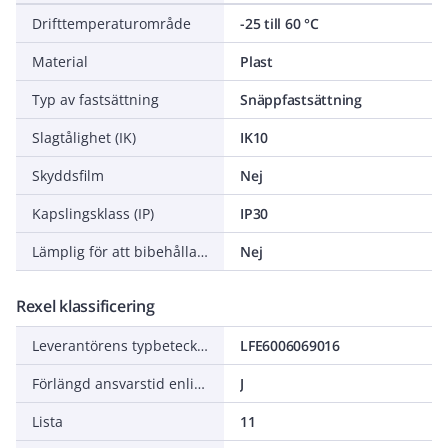
Drifttemperaturområde
-25 till 60 °C
Material
Plast
Typ av fastsättning
Snäppfastsättning
Slagtålighet (IK)
IK10
Skyddsfilm
Nej
Kapslingsklass (IP)
IP30
Lämplig för att bibehålla elektrisk funktionalitet (Circuit integrity) vid brand
Nej
Rexel klassificering
Leverantörens typbeteckning
LFE6006069016
Förlängd ansvarstid enligt ALEM-09
J
Lista
11