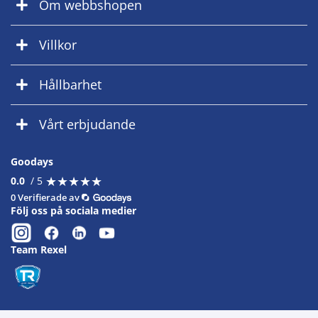
Om webbshopen
Villkor
Hållbarhet
Vårt erbjudande
Goodays
★
★
★
★
★
★
★
★
★
★
0.0
/ 5
0 Verifierade av
Följ oss på sociala medier
Team Rexel