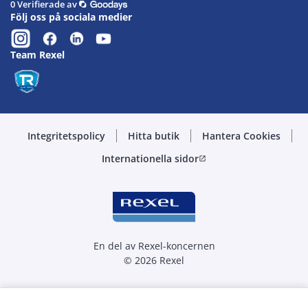
0 Verifierade av
Följ oss på sociala medier
Team Rexel
Integritetspolicy
Hitta butik
Hantera Cookies
Internationella sidor
open_in_new
En del av Rexel-koncernen
© 2026 Rexel