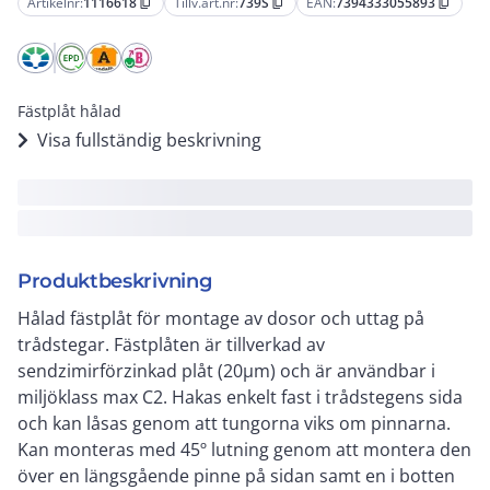
Artikelnr:
1116618
Tillv.art.nr:
739S
EAN:
7394333055893
content_copy
content_copy
content_copy
Fästplåt hålad
Visa fullständig beskrivning
Produktbeskrivning
Hålad fästplåt för montage av dosor och uttag på
trådstegar. Fästplåten är tillverkad av
sendzimirförzinkad plåt (20µm) och är användbar i
miljöklass max C2. Hakas enkelt fast i trådstegens sida
och kan låsas genom att tungorna viks om pinnarna.
Kan monteras med 45º lutning genom att montera den
över en längsgående pinne på sidan samt en i botten