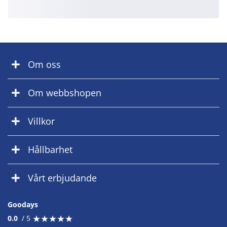
Om oss
Om webbshopen
Villkor
Hållbarhet
Vårt erbjudande
Goodays
★
★
★
★
★
★
★
★
★
★
0.0
/ 5