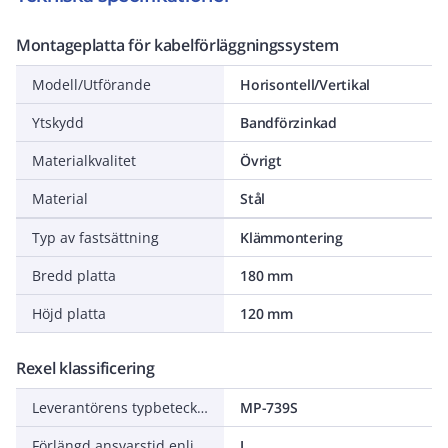
Montageplatta för kabelförläggningssystem
Modell/Utförande
Horisontell/Vertikal
Ytskydd
Bandförzinkad
Materialkvalitet
Övrigt
Material
Stål
Typ av fastsättning
Klämmontering
Bredd platta
180 mm
Höjd platta
120 mm
Rexel klassificering
Leverantörens typbeteckning
MP-739S
Förlängd ansvarstid enligt ALEM-09
J