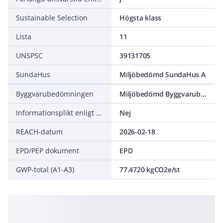
Sustainable Selection
Högsta klass
Lista
11
UNSPSC
39131705
SundaHus
Miljöbedömd SundaHus A
Byggvarubedömningen
Miljöbedömd Byggvarubedömning Rekommenderas
Informationsplikt enligt REACH
Nej
REACH-datum
2026-02-18
EPD/PEP dokument
EPD
GWP-total (A1-A3)
77.4720 kgCO2e/st