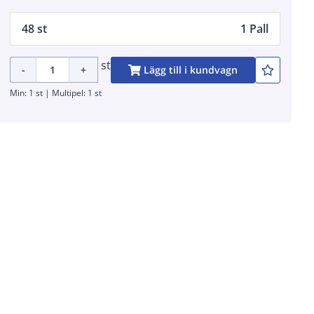
48 st
1 Pall
st
-
+
Lägg till i kundvagn
Min: 1 st | Multipel: 1 st