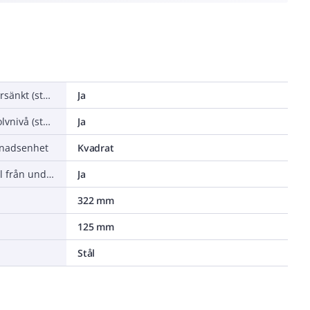
Lämplig för undergolvskanal försänkt (stängd)
Ja
Lämplig för undergolvskanal golvnivå (stängd)
Ja
gnadsenhet
Kvadrat
Frånkopplingsmöjlighet överdel från underdel
Ja
322 mm
125 mm
Stål