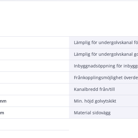
Inbyggnadsöppning för inbyg
Kanalbredd från/till
5 mm
Min. höjd golvytskikt
mm
Material sidovägg