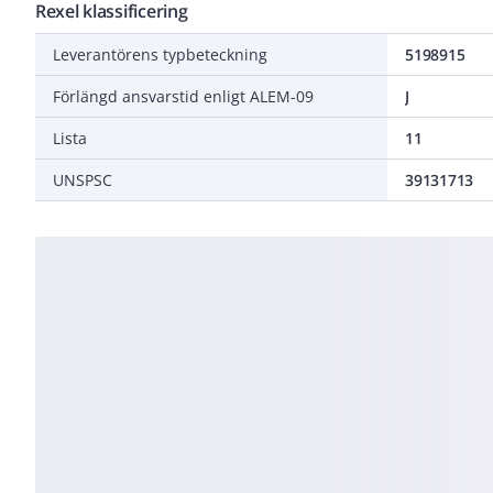
Rexel klassificering
Leverantörens typbeteckning
5198915
Förlängd ansvarstid enligt ALEM-09
J
Lista
11
UNSPSC
39131713