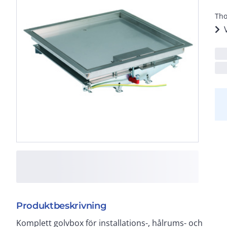
Tho
Produktbeskrivning
Komplett golvbox för installations-, hålrums- och
Installationsdjup med uttag: 115* alt 125** mm.