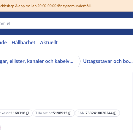
webbshop & app mellan 20:00-00:00 för systemunderhåll.
nde
Hållbarhet
Aktuellt
11 - Kabelstegar, ellister, kanaler och kabelvagnar
Uttagsstavar och boxar
tikelnr:
1168316
Tillv.art.nr:
5198915
EAN:
7332418020244
content_copy
content_copy
content_copy