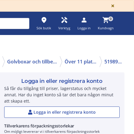
GLOBA
×
place
handyman
person
shopping_cart
0
Sök butik
Verktyg
Logga in
Kundvagn
Golvboxar och tillbehör
Över 11 platser
5198915
Logga in eller registrera konto
Så får du tillgång till priser, lagerstatus och mycket
annat. Har du inget konto så tar det bara någon minut
att skapa ett.
Logga in eller registrera konto
Tillverkarens förpackningsstorlekar
Om möjligt levererar vi i tillverkarens förpackningsstorlek