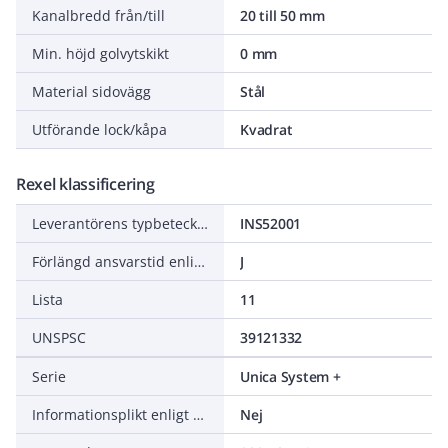
Kanalbredd från/till
20 till 50 mm
Min. höjd golvytskikt
0 mm
Material sidovägg
Stål
Utförande lock/kåpa
Kvadrat
Rexel klassificering
Leverantörens typbeteckning
INS52001
Förlängd ansvarstid enligt ALEM-09
J
Lista
11
UNSPSC
39121332
Serie
Unica System +
Informationsplikt enligt REACH
Nej