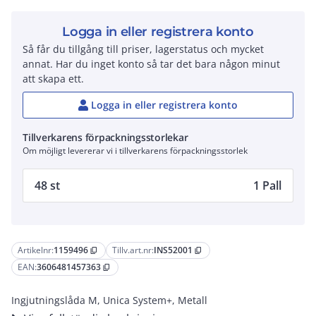
Logga in eller registrera konto
Så får du tillgång till priser, lagerstatus och mycket
annat. Har du inget konto så tar det bara någon minut
att skapa ett.
Logga in eller registrera konto
Tillverkarens förpackningsstorlekar
Om möjligt levererar vi i tillverkarens förpackningsstorlek
48 st
1 Pall
Artikelnr:
1159496
Tillv.art.nr:
INS52001
content_copy
content_copy
EAN:
3606481457363
content_copy
Ingjutningslåda M, Unica System+, Metall