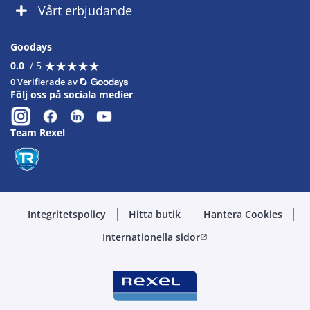
Vårt erbjudande
Goodays
★
★
★
★
★
★
★
★
★
★
0.0
/ 5
0 Verifierade av
Följ oss på sociala medier
Team Rexel
Integritetspolicy
Hitta butik
Hantera Cookies
Internationella sidor
open_in_new