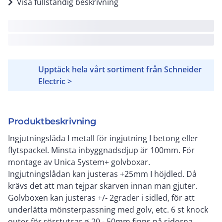
Visa fullständig beskrivning
Upptäck hela vårt sortiment från Schneider
Electric >
Produktbeskrivning
Ingjutningslåda I metall för ingjutning I betong eller
flytspackel. Minsta inbyggnadsdjup är 100mm. För
montage av Unica System+ golvboxar.
Ingjutningslådan kan justeras +25mm I höjdled. Då
krävs det att man tejpar skarven innan man gjuter.
Golvboxen kan justeras +/- 2grader i sidled, för att
underlätta mönsterpassning med golv, etc. 6 st knock
outer för rörstutsar ø 20 - 50mm finns på sidorna.