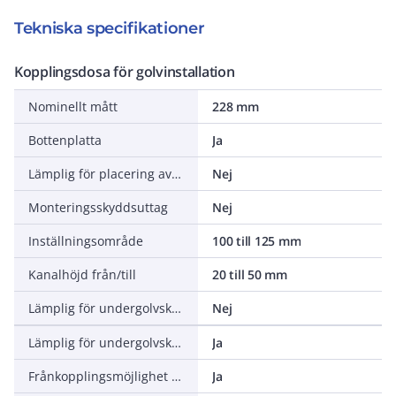
Tekniska specifikationer
Kopplingsdosa för golvinstallation
Nominellt mått
228 mm
Bottenplatta
Ja
Lämplig för placering av förslutning
Nej
Monteringsskyddsuttag
Nej
Inställningsområde
100 till 125 mm
Kanalhöjd från/till
20 till 50 mm
Lämplig för undergolvskanal försänkt (stängd)
Nej
Lämplig för undergolvskanal golvnivå (stängd)
Ja
Frånkopplingsmöjlighet överdel från underdel
Ja