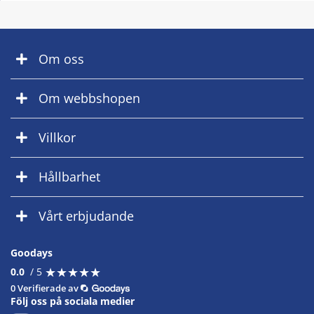
Om oss
Om webbshopen
Villkor
Hållbarhet
Vårt erbjudande
Goodays
★
★
★
★
★
★
★
★
★
★
0.0
/ 5
0 Verifierade av
Följ oss på sociala medier