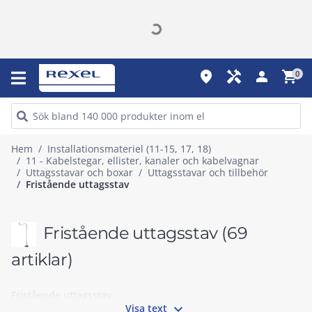
place
handyman
person
shopping_cart
0
Hem
Installationsmateriel (11-15, 17, 18)
11 - Kabelstegar, ellister, kanaler och kabelvagnar
Uttagsstavar och boxar
Uttagsstavar och tillbehör
Fristående uttagsstav
Fristående uttagsstav
(69
artiklar)
Fristående uttagsstav

Visa text