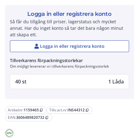
Logga in eller registrera konto
Så får du tillgång till priser, lagerstatus och mycket
annat. Har du inget konto så tar det bara någon minut
att skapa ett.
Logga in eller registrera konto
Tillverkarens förpackningsstorlekar
Om möjligt levererar vi i tillverkarens förpackningsstorlek
40 st
1 Låda
Artikelnr:
1159465
Tillv.art.nr:
INS44312
content_copy
content_copy
EAN:
3606489820732
content_copy