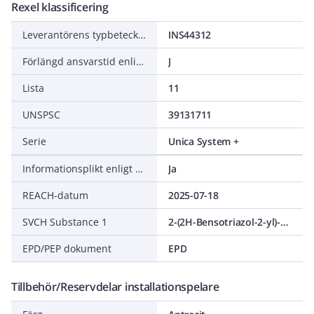
Rexel klassificering
Leverantörens typbeteckning
INS44312
Förlängd ansvarstid enligt ALEM-09
J
Lista
11
UNSPSC
39131711
Serie
Unica System +
Informationsplikt enligt REACH
Ja
REACH-datum
2025-07-18
SVCH Substance 1
2-(2H-Bensotriazol-2-yl)-4-(1,1,3,3-tetrametylbutyl)fenol
EPD/PEP dokument
EPD
Tillbehör/Reservdelar installationspelare