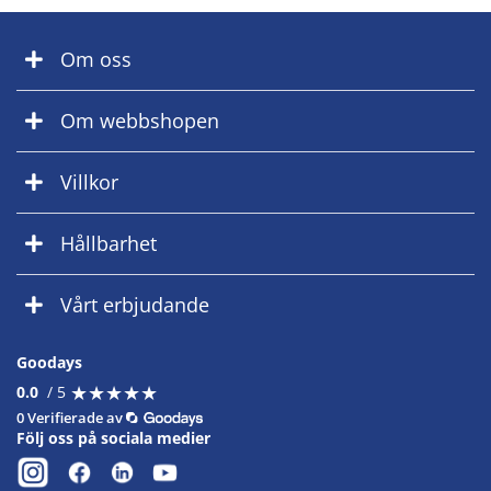
Om oss
Om webbshopen
Villkor
Hållbarhet
Vårt erbjudande
Goodays
★
★
★
★
★
★
★
★
★
★
0.0
/ 5
0 Verifierade av
Följ oss på sociala medier