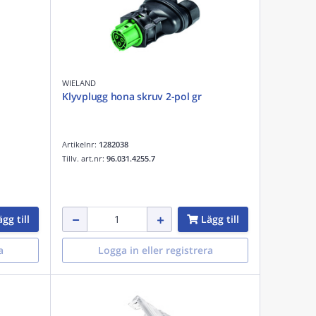
WIELAND
Klyvplugg hona skruv 2-pol gr
Artikelnr:
1282038
Tillv. art.nr:
96.031.4255.7
gg till
Lägg till
a
Logga in eller registrera