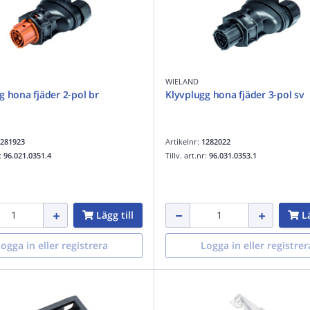
WIELAND
g hona fjäder 2-pol br
Klyvplugg hona fjäder 3-pol sv
281923
Artikelnr:
1282022
r:
96.021.0351.4
Tillv. art.nr:
96.031.0353.1
Lägg till
Lä
ogga in eller registrera
Logga in eller registrer