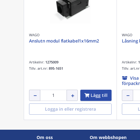
WAGO
WAGO
Anslutn modul flatkabel1x16mm2
Låsning
Artikelnr:
1275009
Artikelnr:
1
Tillv. art.nr:
895-1651
Tillv. art.n
Visa
förpackn
Lägg till
Logga in eller registrera
L
Om oss
Om webbshopen