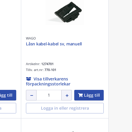
WAGO
Låsn kabel-kabel sv, manuell
Artikelnr:
1274701
Tillv. art.nr:
770-101
Visa tillverkarens
förpackningsstorlekar
gg till
Lägg till
a
Logga in eller registrera