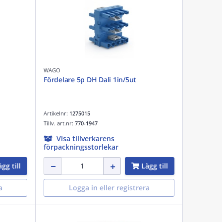
WAGO
Fördelare 5p DH Dali 1in/5ut
Artikelnr:
1275015
Tillv. art.nr:
770-1947
Visa tillverkarens
förpackningsstorlekar
gg till
Lägg till
a
Logga in eller registrera