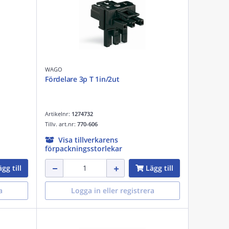
WAGO
Fördelare 3p T 1in/2ut
Artikelnr:
1274732
Tillv. art.nr:
770-606
Visa tillverkarens
förpackningsstorlekar
gg till
Lägg till
a
Logga in eller registrera