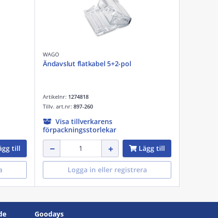
WAGO
Ändavslut flatkabel 5+2-pol
Artikelnr:
1274818
Tillv. art.nr:
897-260
Visa tillverkarens
förpackningsstorlekar
gg till
Lägg till
a
Logga in eller registrera
de
Goodays