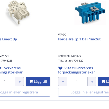
WAGO
e Linect 3p
Fördelare 5p T Dali 1in/2ut
274791
Artikelnr:
1274870
r:
770-6223
Tillv. art.nr:
770-620
 tillverkarens
Visa tillverkarens
ingsstorlekar
förpackningsstorlekar
Lägg till
Lä
ogga in eller registrera
Logga in eller registrer