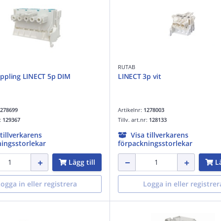
RUTAB
ppling LINECT 5p DIM
LINECT 3p vit
278699
Artikelnr:
1278003
r:
129367
Tillv. art.nr:
128133
 tillverkarens
Visa tillverkarens
ingsstorlekar
förpackningsstorlekar
Lägg till
Lä
ogga in eller registrera
Logga in eller registrer