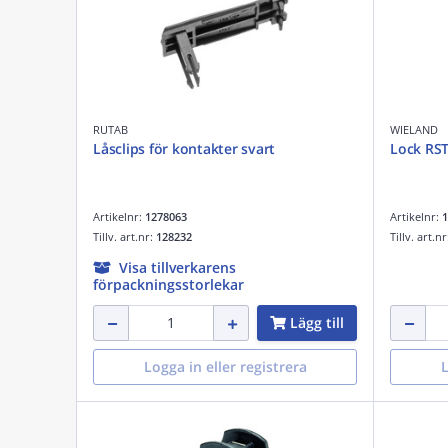
RUTAB
WIELAND
Låsclips för kontakter svart
Lock RST
Artikelnr:
1278063
Artikelnr:
1
Tillv. art.nr:
128232
Tillv. art.n
Visa tillverkarens
förpackningsstorlekar
Lägg till
Logga in eller registrera
L