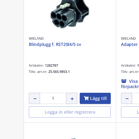
WIELAND
WIELAND
Blindplugg f. RST20I4/5 sv
Adapter 
Artikelnr:
1282787
Artikelnr:
1
Tillv. art.nr:
Z5.565.9853.1
Tillv. art.n
Visa
förpackn
Lägg till
Logga in eller registrera
L