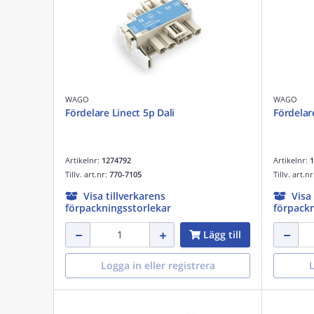
WAGO
WAGO
Fördelare Linect 5p Dali
Fördelar
Artikelnr:
1274792
Artikelnr:
1
Tillv. art.nr:
770-7105
Tillv. art.n
Visa tillverkarens
Visa
förpackningsstorlekar
förpackn
Lägg till
Logga in eller registrera
L