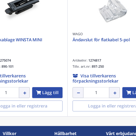
WAGO
 kablage WINSTA MINI
Ändavslut för flatkabel 5-pol
275074
Artikelnr:
1274817
r:
890-101
Tillv. art.nr:
897-250
 tillverkarens
Visa tillverkarens
ingsstorlekar
förpackningsstorlekar
Lägg till
Lä
ogga in eller registrera
Logga in eller registrer
Villkor
Hållbarhet
Vårt erbjudan