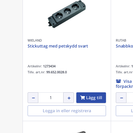
WIELAND
RUTAB
Stickuttag med petskydd svart
Snabbko
Artikelnr:
1273434
Artikelnr:
1
Tillv. art.nr:
99.652.0028.0
Tillv. art.n
Visa
förpackn
Lägg till
Logga in eller registrera
L