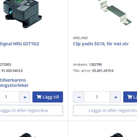
WIELAND
Signal NRG GST15i2
Clip podis 5G16, för inst.rör
273303
Artikelnr:
1282789
r:
91.020.5453.0
Tillv. art.nr:
05.601.2419.0
 tillverkarens
ingsstorlekar
Lägg till
Lä
ogga in eller registrera
Logga in eller registrer