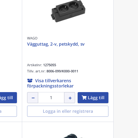
WAGO
Vägguttag, 2-v, petskydd, sv
Artikelnr:
1275055
Tillv. art.nr:
8006-099/K000-0011
Visa tillverkarens
förpackningsstorlekar
gg till
Lägg till
a
Logga in eller registrera