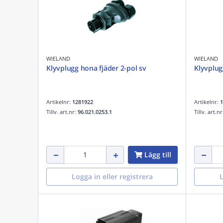
WIELAND
WIELAND
Klyvplugg hona fjäder 2-pol sv
Klyvplug
Artikelnr:
1281922
Artikelnr:
1
Tillv. art.nr:
96.021.0253.1
Tillv. art.n
Lägg till
Logga in eller registrera
L