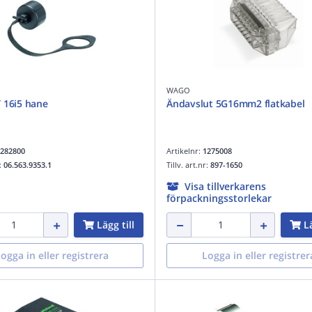
WAGO
 16i5 hane
Ändavslut 5G16mm2 flatkabel
282800
Artikelnr:
1275008
r:
06.563.9353.1
Tillv. art.nr:
897-1650
Visa tillverkarens
förpackningsstorlekar
Lägg till
Lä
ogga in eller registrera
Logga in eller registrer