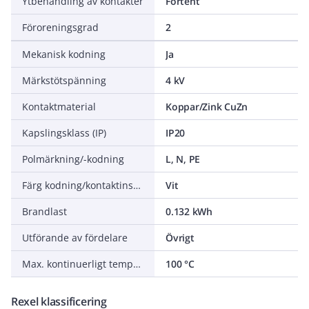
Ytbehandling av kontakter
Förtent
Föroreningsgrad
2
Mekanisk kodning
Ja
Märkstötspänning
4 kV
Kontaktmaterial
Koppar/Zink CuZn
Kapslingsklass (IP)
IP20
Polmärkning/-kodning
L, N, PE
Färg kodning/kontaktinsats
Vit
Brandlast
0.132 kWh
Utförande av fördelare
Övrigt
Max. kontinuerligt temperaturmotstånd kontaktdel
100 °C
Rexel klassificering