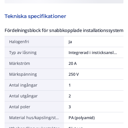
Tekniska specifikationer
Fördelningsblock för snabbkopplade installationssystem
Halogenfri
Ja
Typ av låsning
Integrerad i insticksanslutning
Märkström
20 A
Märkspänning
250 V
Antal ingångar
1
Antal utgångar
2
Antal poler
3
Material hus/kapsling/stomme
PA (polyamid)