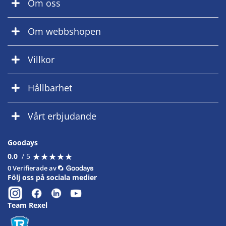
Om oss
Om webbshopen
Villkor
Hållbarhet
Vårt erbjudande
Goodays
★
★
★
★
★
★
★
★
★
★
0.0
/ 5
0 Verifierade av
Följ oss på sociala medier
Team Rexel