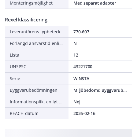
Monteringsmöjlighet
Med separat adapter
Rexel klassificering
Leverantörens typbeteckning
770-607
Förlängd ansvarstid enligt ALEM-09
N
Lista
12
UNSPSC
43221700
Serie
WINSTA
Byggvarubedömningen
Miljöbedömd Byggvarubedömning Undviks
Informationsplikt enligt REACH
Nej
REACH-datum
2026-02-16