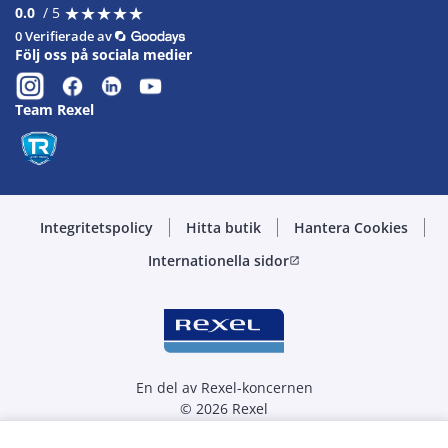
★
★
★
★
★
★
★
★
★
★
0.0
/ 5
0 Verifierade av
Följ oss på sociala medier
Team Rexel
Integritetspolicy
Hitta butik
Hantera Cookies
Internationella sidor
open_in_new
En del av Rexel-koncernen
© 2026 Rexel