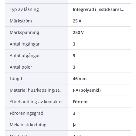
Typ av låsning
Integrerad i insticksanslutning
Märkström
25 A
Märkspänning
250 V
Antal ingångar
3
Antal utgångar
9
Antal poler
3
Längd
46 mm
Material hus/kapsling/stomme
PA (polyamid)
Ytbehandling av kontakter
Förtent
Föroreningsgrad
3
Mekanisk kodning
Ja