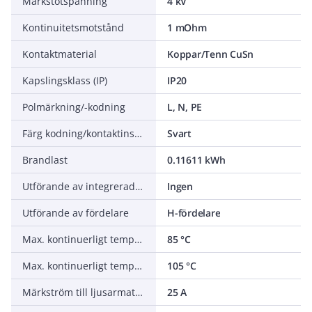
Märkstötspänning
4 kV
Kontinuitetsmotstånd
1 mOhm
Kontaktmaterial
Koppar/Tenn CuSn
Kapslingsklass (IP)
IP20
Polmärkning/-kodning
L, N, PE
Färg kodning/kontaktinsats
Svart
Brandlast
0.11611 kWh
Utförande av integrerad koppling
Ingen
Utförande av fördelare
H-fördelare
Max. kontinuerligt temperaturmotstånd kontaktdel
85 °C
Max. kontinuerligt temperaturmotstånd dragavlastning
105 °C
Märkström till ljusarmatur
25 A