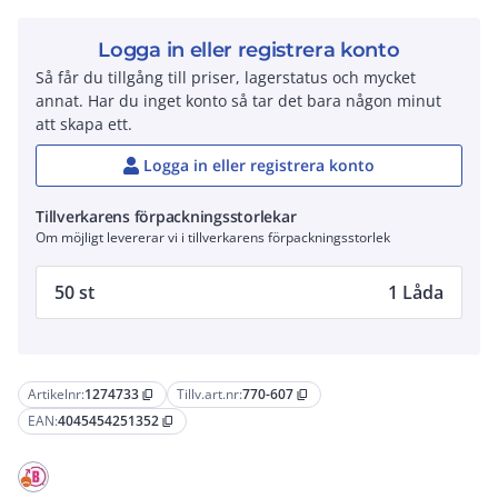
Logga in eller registrera konto
Så får du tillgång till priser, lagerstatus och mycket
annat. Har du inget konto så tar det bara någon minut
att skapa ett.
Logga in eller registrera konto
Tillverkarens förpackningsstorlekar
Om möjligt levererar vi i tillverkarens förpackningsstorlek
50 st
1 Låda
Artikelnr:
1274733
Tillv.art.nr:
770-607
content_copy
content_copy
EAN:
4045454251352
content_copy