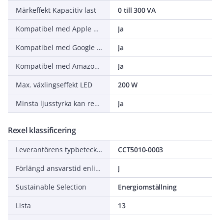
Märkeffekt Kapacitiv last
0 till 300 VA
Kompatibel med Apple HomeKit
Ja
Kompatibel med Google Assistant
Ja
Kompatibel med Amazon Alexa
Ja
Max. växlingseffekt LED
200 W
Minsta ljusstyrka kan regleras
Ja
Rexel klassificering
Leverantörens typbeteckning
CCT5010-0003
Förlängd ansvarstid enligt ALEM-09
J
Sustainable Selection
Energiomställning
Lista
13