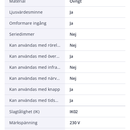
Material
Övrigt
Ljusvärdesminne
Ja
Omformare ingång
Ja
Seriedimmer
Nej
Kan användas med rörelsesensor
Nej
Kan användas med överföringsknapp
Ja
Kan användas med infrarödknapp
Nej
Kan användas med närvaroindikator
Nej
Kan användas med knapp
Ja
Kan användas med tidsomkopplare/timer
Ja
Slagtålighet (IK)
IK02
Märkspänning
230 V