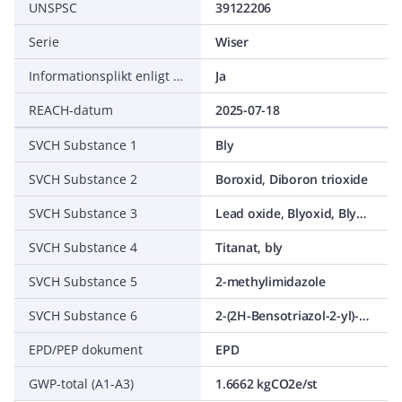
UNSPSC
39122206
Serie
Wiser
Informationsplikt enligt REACH
Ja
REACH-datum
2025-07-18
SVCH Substance 1
Bly
SVCH Substance 2
Boroxid, Diboron trioxide
SVCH Substance 3
Lead oxide, Blyoxid, Blymonoxid, C.I. Pigment Yellow 46 , C.I. 77577, Litharge, Lead(II) oxide
SVCH Substance 4
Titanat, bly
SVCH Substance 5
2-methylimidazole
SVCH Substance 6
2-(2H-Bensotriazol-2-yl)-4-(1,1,3,3-tetrametylbutyl)fenol
EPD/PEP dokument
EPD
GWP-total (A1-A3)
1.6662 kgCO2e/st