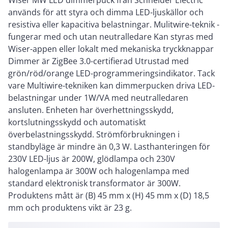
Wiser MW LED dimmerpuck från Schneider Electric
används för att styra och dimma LED-ljuskällor och
resistiva eller kapacitiva belastningar. Mulitwire-teknik -
fungerar med och utan neutralledare Kan styras med
Wiser-appen eller lokalt med mekaniska tryckknappar
Dimmer är ZigBee 3.0-certifierad Utrustad med
grön/röd/orange LED-programmeringsindikator. Tack
vare Multiwire-tekniken kan dimmerpucken driva LED-
belastningar under 1W/VA med neutralledaren
ansluten. Enheten har överhettningsskydd,
kortslutningsskydd och automatiskt
överbelastningsskydd. Strömförbrukningen i
standbyläge är mindre än 0,3 W. Lasthanteringen för
230V LED-ljus är 200W, glödlampa och 230V
halogenlampa är 300W och halogenlampa med
standard elektronisk transformator är 300W.
Produktens mått är (B) 45 mm x (H) 45 mm x (D) 18,5
mm och produktens vikt är 23 g.