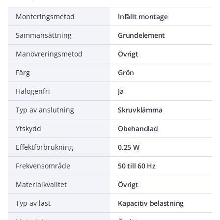
Monteringsmetod
Infällt montage
Sammansättning
Grundelement
Manövreringsmetod
Övrigt
Färg
Grön
Halogenfri
Ja
Typ av anslutning
Skruvklämma
Ytskydd
Obehandlad
Effektförbrukning
0.25 W
Frekvensområde
50 till 60 Hz
Materialkvalitet
Övrigt
Typ av last
Kapacitiv belastning