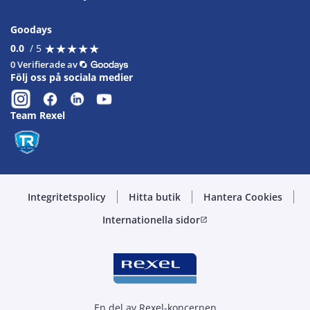
Goodays
★
★
★
★
★
★
★
★
★
★
0.0
/ 5
0 Verifierade av
Följ oss på sociala medier
Team Rexel
Integritetspolicy
Hitta butik
Hantera Cookies
Internationella sidor
open_in_new
En del av Rexel-koncernen