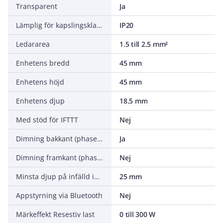
Transparent
Ja
Lämplig för kapslingsklass (IP)
IP20
Ledararea
1.5 till 2.5 mm²
Enhetens bredd
45 mm
Enhetens höjd
45 mm
Enhetens djup
18.5 mm
Med stöd för IFTTT
Nej
Dimning bakkant (phase cut-off)
Ja
Dimning framkant (phase cut-on)
Nej
Minsta djup på infälld installationsdosa
25 mm
Appstyrning via Bluetooth
Nej
Märkeffekt Resestiv last
0 till 300 W