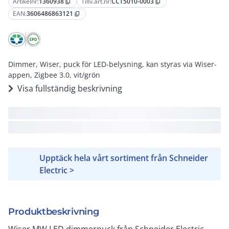
Artikelnr:
1360938
Tillv.art.nr:
CCT5010-0003
content_copy
content_copy
EAN:
3606486863121
content_copy
Dimmer, Wiser, puck för LED-belysning, kan styras via Wiser-
appen, Zigbee 3.0, vit/grön
Visa fullständig beskrivning
Upptäck hela vårt sortiment från Schneider
Electric >
Produktbeskrivning