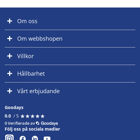
Om oss
Om webbshopen
Villkor
Hållbarhet
Vårt erbjudande
Goodays
★
★
★
★
★
★
★
★
★
★
0.0
/ 5
0 Verifierade av
Följ oss på sociala medier