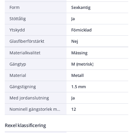
Form
Sexkantig
Stöttålig
Ja
Ytskydd
Förnicklad
Glasfiberförstärkt
Nej
Materialkvalitet
Mässing
Gängtyp
M (metrisk)
Material
Metall
Gängstigning
1.5 mm
Med jordanslutning
Ja
Nominell gängstorlek metrisk/PG
12
Rexel klassificering