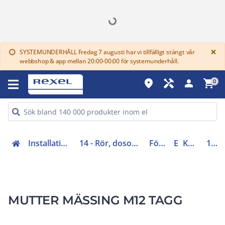
G
×
SYSTEMUNDERHÅLL Fredag 7 augusti har vi tillfälligt stängt vår
info
webbshop & app mellan 20:00-00:00 för systemunderhåll.
place
handyman
person
shopping_cart
0
Installationsmateriel (11-15, 17, 18)
14 - Rör, dosor, förskruvningar och brandskydd
Förskruvningar
EMC
Kontramuttrar
1476511
MUTTER MÄSSING M12 TAGG