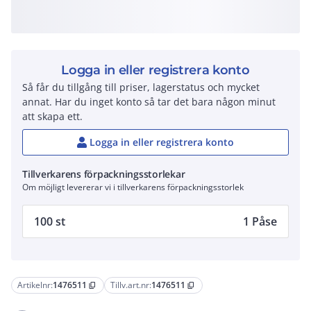
Logga in eller registrera konto
Så får du tillgång till priser, lagerstatus och mycket
annat. Har du inget konto så tar det bara någon minut
att skapa ett.
Logga in eller registrera konto
Tillverkarens förpackningsstorlekar
Om möjligt levererar vi i tillverkarens förpackningsstorlek
100 st
1 Påse
Artikelnr:
1476511
Tillv.art.nr:
1476511
content_copy
content_copy