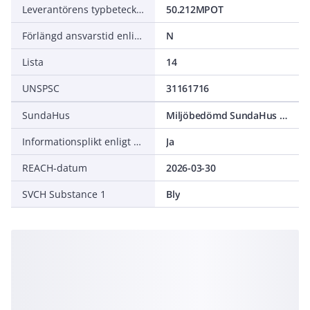
Leverantörens typbeteckning
50.212MPOT
Förlängd ansvarstid enligt ALEM-09
N
Lista
14
UNSPSC
31161716
SundaHus
Miljöbedömd SundaHus C-
Informationsplikt enligt REACH
Ja
REACH-datum
2026-03-30
SVCH Substance 1
Bly