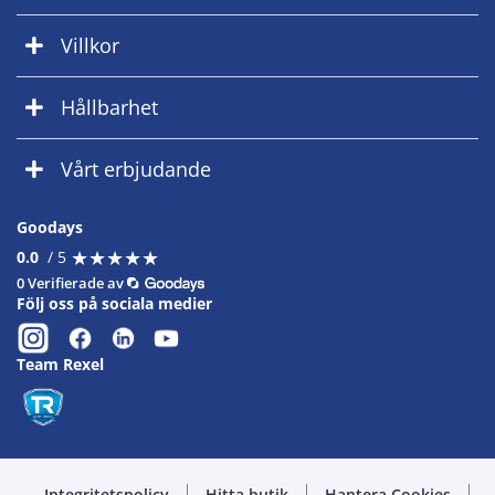
Villkor
Hållbarhet
Vårt erbjudande
Goodays
★
★
★
★
★
★
★
★
★
★
0.0
/ 5
0 Verifierade av
Följ oss på sociala medier
Team Rexel
Integritetspolicy
Hitta butik
Hantera Cookies