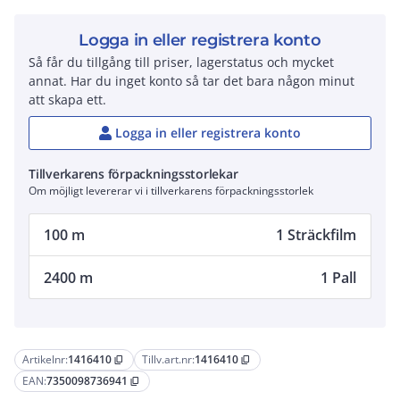
Logga in eller registrera konto
Så får du tillgång till priser, lagerstatus och mycket
annat. Har du inget konto så tar det bara någon minut
att skapa ett.
Logga in eller registrera konto
Tillverkarens förpackningsstorlekar
Om möjligt levererar vi i tillverkarens förpackningsstorlek
100 m
1 Sträckfilm
2400 m
1 Pall
Artikelnr:
1416410
Tillv.art.nr:
1416410
content_copy
content_copy
EAN:
7350098736941
content_copy