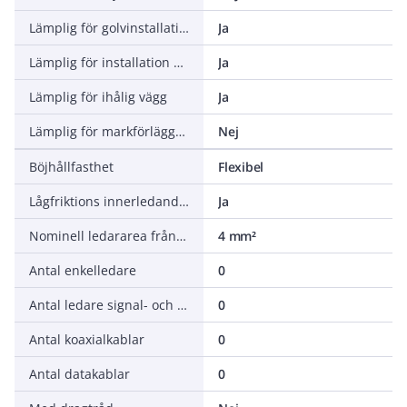
Lämplig för golvinstallation (avjämningsmassa)
Ja
Lämplig för installation på trä
Ja
Lämplig för ihålig vägg
Ja
Lämplig för markförläggning
Nej
Böjhållfasthet
Flexibel
Lågfriktions innerledande skikt
Ja
Nominell ledararea från/till
4 mm²
Antal enkelledare
0
Antal ledare signal- och kommunikationskabel
0
Antal koaxialkablar
0
Antal datakablar
0