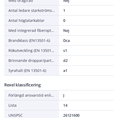
Med dragtråd
Nej
Antal ledare starkströmskabel
1
Antal högtalarkablar
0
Med integrerad fiberoptisk ledare (Plastic Optical Fiber)
Nej
Brandklass (EN13501-6)
Dca
Rökutveckling (EN 13501-6)
s1
Brinnande droppar/partiklar (EN 13501-6)
d2
Syrahalt (EN 13501-6)
a1
Rexel klassificering
Förlängd ansvarstid enligt ALEM-09
J
Lista
14
UNSPSC
26121600