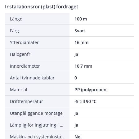
Installationsrör (plast) fördraget
Längd
100 m
Färg
Svart
Ytterdiamater
16 mm
Halogenfri
Ja
Innerdiameter
10.7 mm
Antal tvinnade kablar
0
Material
PP (polypropen)
Drifttemperatur
-5 till 90 °C
Utanpåliggande montage
Ja
Lämplig för ingjutning i betong
Ja
Maskin- och systeminstallation
Nej