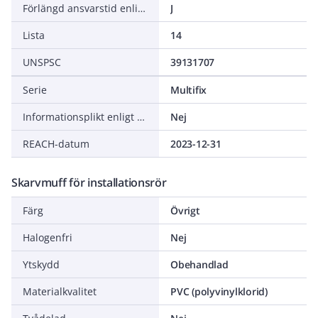
Förlängd ansvarstid enligt ALEM-09
J
Lista
14
UNSPSC
39131707
Serie
Multifix
Informationsplikt enligt REACH
Nej
REACH-datum
2023-12-31
Skarvmuff för installationsrör
Färg
Övrigt
Halogenfri
Nej
Ytskydd
Obehandlad
Materialkvalitet
PVC (polyvinylklorid)