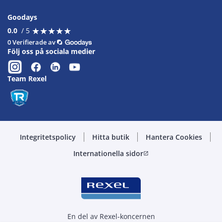
Goodays
★
★
★
★
★
★
★
★
★
★
0.0
/ 5
0 Verifierade av
Följ oss på sociala medier
Team Rexel
Integritetspolicy
Hitta butik
Hantera Cookies
Internationella sidor
open_in_new
En del av Rexel-koncernen