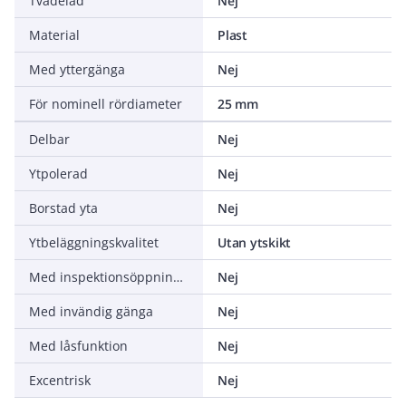
Tvådelad
Nej
Material
Plast
Med yttergänga
Nej
För nominell rördiameter
25 mm
Delbar
Nej
Ytpolerad
Nej
Borstad yta
Nej
Ytbeläggningskvalitet
Utan ytskikt
Med inspektionsöppning och skydd
Nej
Med invändig gänga
Nej
Med låsfunktion
Nej
Excentrisk
Nej