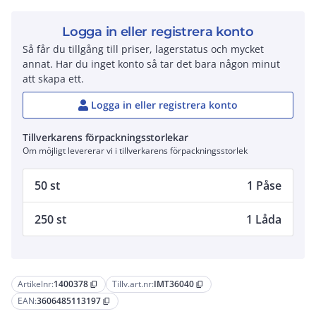
Logga in eller registrera konto
Så får du tillgång till priser, lagerstatus och mycket
annat. Har du inget konto så tar det bara någon minut
att skapa ett.
Logga in eller registrera konto
Tillverkarens förpackningsstorlekar
Om möjligt levererar vi i tillverkarens förpackningsstorlek
50 st
1 Påse
250 st
1 Låda
Artikelnr:
1400378
Tillv.art.nr:
IMT36040
content_copy
content_copy
EAN:
3606485113197
content_copy