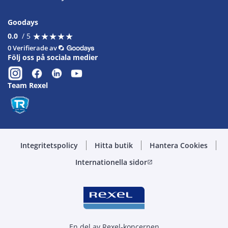
Goodays
★
★
★
★
★
★
★
★
★
★
0.0
/ 5
0 Verifierade av
Följ oss på sociala medier
Team Rexel
Integritetspolicy
Hitta butik
Hantera Cookies
Internationella sidor
open_in_new
En del av Rexel-koncernen