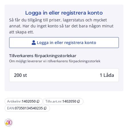
Logga in eller registrera konto
Så får du tillgång till priser, lagerstatus och mycket
annat. Har du inget konto så tar det bara någon minut
att skapa ett.
Logga in eller registrera konto
Tillverkarens förpackningsstorlekar
Om möjligt levererar vi i tillverkarens förpackningsstorlek
200 st
1 Låda
Artikelnr:
1402050
Tillv.art.nr:
1402050
content_copy
content_copy
EAN:
07350134540235
content_copy