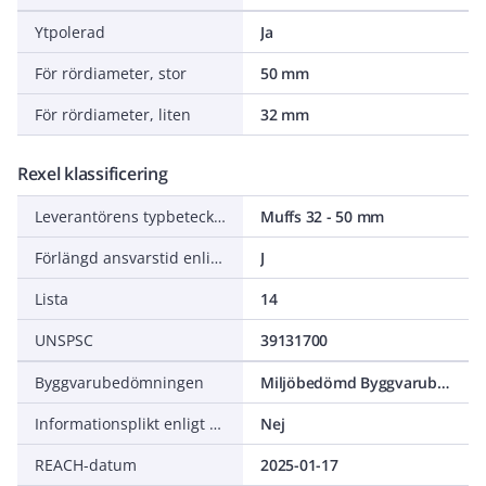
Ytpolerad
Ja
För rördiameter, stor
50 mm
För rördiameter, liten
32 mm
Rexel klassificering
Leverantörens typbeteckning
Muffs 32 - 50 mm
Förlängd ansvarstid enligt ALEM-09
J
Lista
14
UNSPSC
39131700
Byggvarubedömningen
Miljöbedömd Byggvarubedömning Accepteras
Informationsplikt enligt REACH
Nej
REACH-datum
2025-01-17