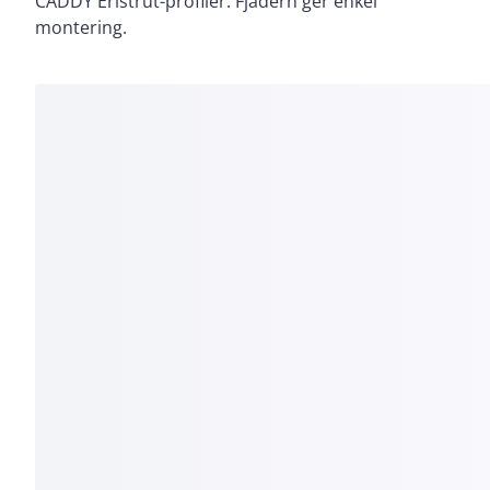
CADDY Eristrut-profiler. Fjädern ger enkel
montering.