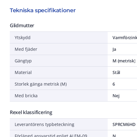
Tekniska specifikationer
Glidmutter
Ytskydd
Varmförzin
Med fjäder
Ja
Gängtyp
M (metrisk)
Material
Stål
Storlek gänga metrisk (M)
6
Med bricka
Nej
Rexel klassificering
Leverantörens typbeteckning
SPRCM6HD
Förlängd ansvarstid enligt ALEM-09
N