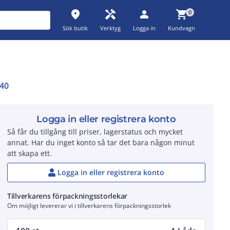
place
handyman
person
shopping_cart
0
Sök butik
Verktyg
Logga in
Kundvagn
40
Logga in eller registrera konto
Så får du tillgång till priser, lagerstatus och mycket
annat. Har du inget konto så tar det bara någon minut
att skapa ett.
Logga in eller registrera konto
Tillverkarens förpackningsstorlekar
Om möjligt levererar vi i tillverkarens förpackningsstorlek