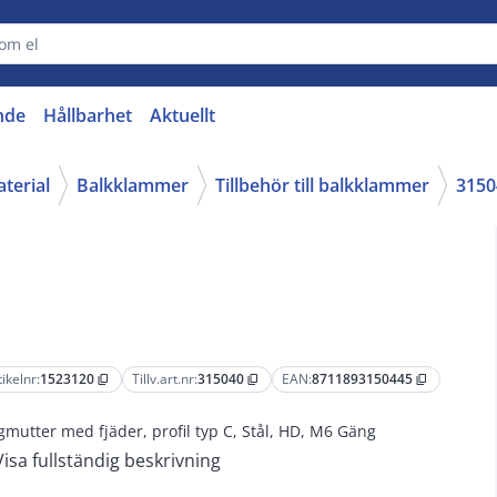
nde
Hållbarhet
Aktuellt
aterial
Balkklammer
Tillbehör till balkklammer
3150
tikelnr:
1523120
Tillv.art.nr:
315040
EAN:
8711893150445
content_copy
content_copy
content_copy
gmutter med fjäder, profil typ C, Stål, HD, M6 Gäng
Visa fullständig beskrivning