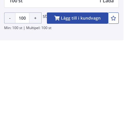
100 st
1 Låda
st
-
+
Lägg till i kundvagn
Min: 100 st | Multipel: 100 st