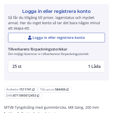
Logga in eller registrera konto
Så får du tillgång till priser, lagerstatus och mycket
annat. Har du inget konto så tar det bara någon minut
att skapa ett.
Logga in eller registrera konto
Tillverkarens förpackningsstorlekar
Om möjligt levererar vi i tillverkarens förpackningsstorlek
25 st
1 Låda
Artikelnr:
1511741
Tillv.art.nr:
584456
content_copy
content_copy
EAN:
8711893012453
content_copy
MTVB Tyngdstång med gummibricka, M8 Gäng, 200 mm