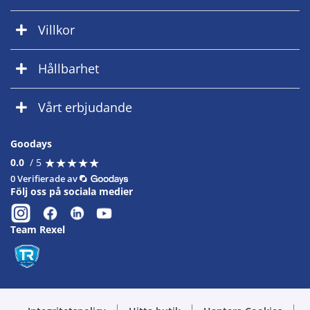
Villkor
Hållbarhet
Vårt erbjudande
Goodays
★
★
★
★
★
★
★
★
★
★
0.0
/ 5
0 Verifierade av
Följ oss på sociala medier
Team Rexel