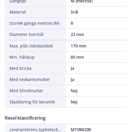
Gängtyp
M (metrisk)
Material
Stål
Storlek gänga metrisk (M)
8
Diameter borrhål
22 mm
Max. plåt-/skivtjocklek
170 mm
Min. håldjup
85 mm
Med bricka
Ja
Med sexkantsmutter
Ja
Med blindmutter
Nej
Skyddsring för keramik
Nej
Rexel klassificering
Leverantörens typbeteckning
MTVB8200