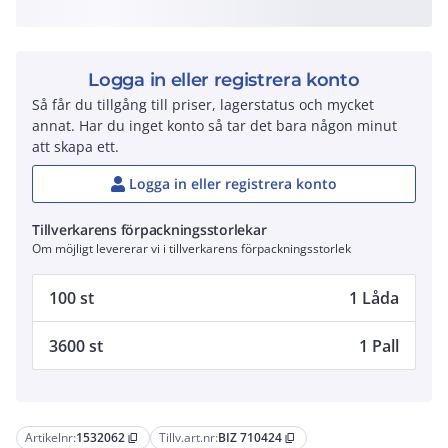
Logga in eller registrera konto
Så får du tillgång till priser, lagerstatus och mycket
annat. Har du inget konto så tar det bara någon minut
att skapa ett.
Logga in eller registrera konto
Tillverkarens förpackningsstorlekar
Om möjligt levererar vi i tillverkarens förpackningsstorlek
100 st
1 Låda
3600 st
1 Pall
Artikelnr:
1532062
Tillv.art.nr:
BIZ 710424
content_copy
content_copy