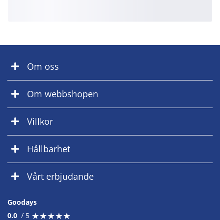
Om oss
Om webbshopen
Villkor
Hållbarhet
Vårt erbjudande
Goodays
★
★
★
★
★
★
★
★
★
★
0.0
/ 5