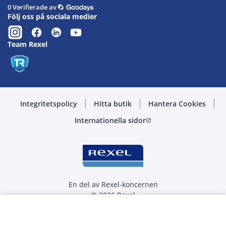
0 Verifierade av
Följ oss på sociala medier
Team Rexel
Integritetspolicy
Hitta butik
Hantera Cookies
Internationella sidor
open_in_new
En del av Rexel-koncernen
© 2026 Rexel
Välj kvantitet