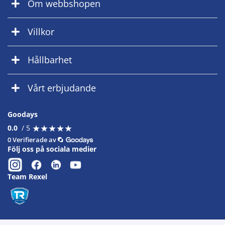
Om webbshopen
Villkor
Hållbarhet
Vårt erbjudande
Goodays
★
★
★
★
★
★
★
★
★
★
0.0
/ 5
0 Verifierade av
Följ oss på sociala medier
Team Rexel