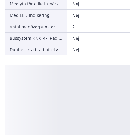
Med yta för etikett/märkning
Nej
Med LED-indikering
Nej
Antal manöverpunkter
2
Bussystem KNX-RF (Radiofrekvens)
Nej
Dubbelriktad radiofrekvens
Nej