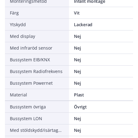
Monteringsmetod
Infällt montage
Färg
Vit
Ytskydd
Lackerad
Med display
Nej
Med infraröd sensor
Nej
Bussystem EIB/KNX
Nej
Bussystem Radiofrekvens
Nej
Bussystem Powernet
Nej
Material
Plast
Bussystem övriga
Övrigt
Bussystem LON
Nej
Med stöldskydd/isärtagningsskydd
Nej