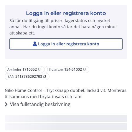
Logga in eller registrera konto
Så får du tillgång till priser, lagerstatus och mycket
annat. Har du inget konto så tar det bara någon minut
att skapa ett.
Logga in eller registrera konto
Artikelnr:
1710552
Tillv.art.nr:
154-51002
content_copy
content_copy
EAN:
5413736292703
content_copy
Niko Home Control – Tryckknapp dubbel, lackad vit. Monteras
tillsammans med brytarinsats och ram.
Visa fullständig beskrivning