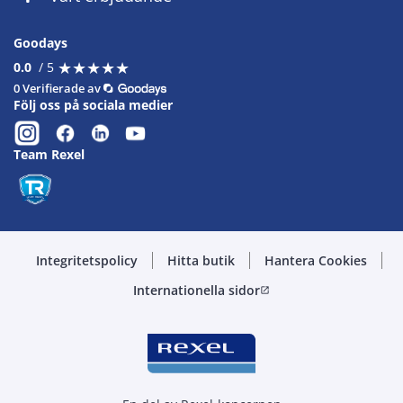
Goodays
★
★
★
★
★
★
★
★
★
★
0.0
/ 5
0 Verifierade av
Följ oss på sociala medier
Team Rexel
Integritetspolicy
Hitta butik
Hantera Cookies
Internationella sidor
open_in_new