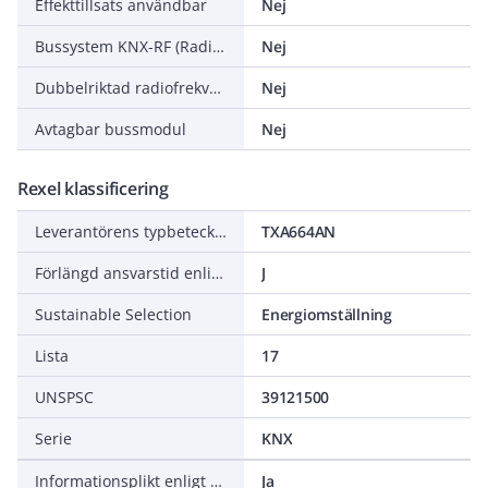
Effekttillsats användbar
Nej
Bussystem KNX-RF (Radiofrekvens)
Nej
Dubbelriktad radiofrekvens
Nej
Avtagbar bussmodul
Nej
Rexel klassificering
Leverantörens typbeteckning
TXA664AN
Förlängd ansvarstid enligt ALEM-09
J
Sustainable Selection
Energiomställning
Lista
17
UNSPSC
39121500
Serie
KNX
Informationsplikt enligt REACH
Ja