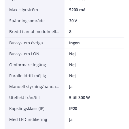
Max. styrström
5200 mA
Spänningsområde
30 V
Bredd i antal modulmellanrum
8
Bussystem övriga
Ingen
Bussystem LON
Nej
Omformare ingång
Nej
Parallelldrift möjlig
Nej
Manuell styrning/handaktivering
Ja
Uteffekt från/till
5 till 300 W
Kapslingsklass (IP)
IP20
Med LED-indikering
Ja