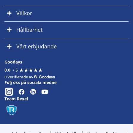
Villkor
Hållbarhet
Vårt erbjudande
Goodays
★
★
★
★
★
★
★
★
★
★
0.0
/ 5
0 Verifierade av
Följ oss på sociala medier
Team Rexel