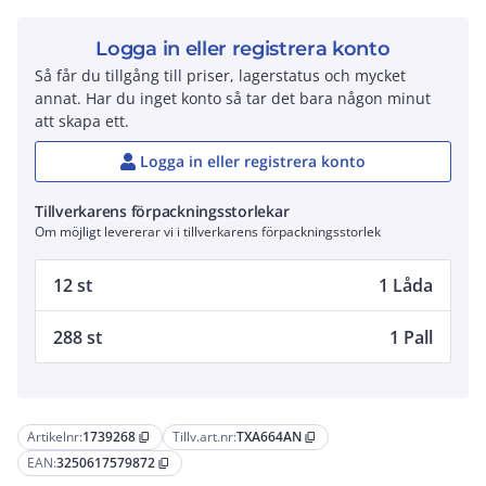
Logga in eller registrera konto
Så får du tillgång till priser, lagerstatus och mycket
annat. Har du inget konto så tar det bara någon minut
att skapa ett.
Logga in eller registrera konto
Tillverkarens förpackningsstorlekar
Om möjligt levererar vi i tillverkarens förpackningsstorlek
12 st
1 Låda
288 st
1 Pall
Artikelnr:
1739268
Tillv.art.nr:
TXA664AN
content_copy
content_copy
EAN:
3250617579872
content_copy