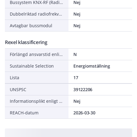
Bussystem KNX-RF (Radiofrekvens)
Nej
Dubbelriktad radiofrekvens
Nej
Avtagbar bussmodul
Nej
Rexel klassificering
Förlängd ansvarstid enligt ALEM-09
N
Sustainable Selection
Energiomställning
Lista
17
UNSPSC
39122206
Informationsplikt enligt REACH
Nej
REACH-datum
2026-03-30