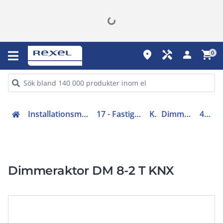
place
handyman
person
shopping_cart
0
Installationsmateriel (11-15, 17, 18)
17 - Fastighetsautomation
KNX
Dimmeraktor KNX
4940285
Dimmeraktor DM 8-2 T KNX