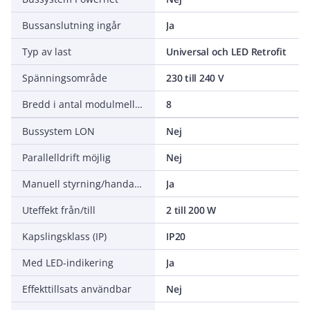
Bussanslutning ingår
Ja
Typ av last
Universal och LED Retrofit
Spänningsområde
230 till 240 V
Bredd i antal modulmellanrum
8
Bussystem LON
Nej
Parallelldrift möjlig
Nej
Manuell styrning/handaktivering
Ja
Uteffekt från/till
2 till 200 W
Kapslingsklass (IP)
IP20
Med LED-indikering
Ja
Effekttillsats användbar
Nej