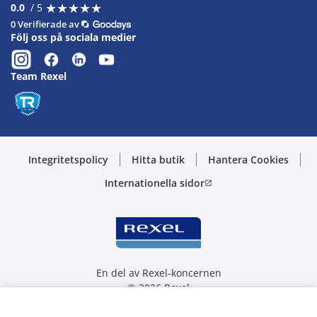
★
★
★
★
★
★
★
★
★
★
0.0
/ 5
0 Verifierade av
Följ oss på sociala medier
Team Rexel
Integritetspolicy
Hitta butik
Hantera Cookies
Internationella sidor
open_in_new
En del av Rexel-koncernen
© 2026 Rexel
Välj kvantitet