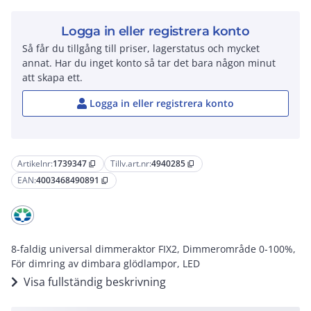
Logga in eller registrera konto
Så får du tillgång till priser, lagerstatus och mycket
annat. Har du inget konto så tar det bara någon minut
att skapa ett.
Logga in eller registrera konto
Artikelnr:
1739347
Tillv.art.nr:
4940285
content_copy
content_copy
EAN:
4003468490891
content_copy
8-faldig universal dimmeraktor FIX2, Dimmerområde 0-100%,
För dimring av dimbara glödlampor, LED
Visa fullständig beskrivning