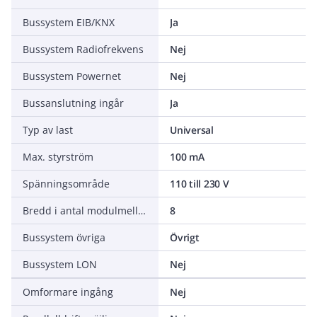
Bussystem EIB/KNX
Ja
Bussystem Radiofrekvens
Nej
Bussystem Powernet
Nej
Bussanslutning ingår
Ja
Typ av last
Universal
Max. styrström
100 mA
Spänningsområde
110 till 230 V
Bredd i antal modulmellanrum
8
Bussystem övriga
Övrigt
Bussystem LON
Nej
Omformare ingång
Nej