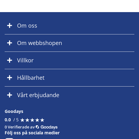
Om oss
Om webbshopen
Villkor
Hållbarhet
Vårt erbjudande
Goodays
★
★
★
★
★
★
★
★
★
★
0.0
/ 5
0 Verifierade av
Följ oss på sociala medier