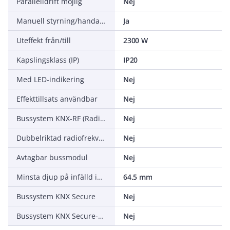
Parallelldrift möjlig
Nej
Manuell styrning/handaktivering
Ja
Uteffekt från/till
2300 W
Kapslingsklass (IP)
IP20
Med LED-indikering
Nej
Effekttillsats användbar
Nej
Bussystem KNX-RF (Radiofrekvens)
Nej
Dubbelriktad radiofrekvens
Nej
Avtagbar bussmodul
Nej
Minsta djup på infälld installationsdosa
64.5 mm
Bussystem KNX Secure
Nej
Bussystem KNX Secure-RF (Radiofrekvens)
Nej