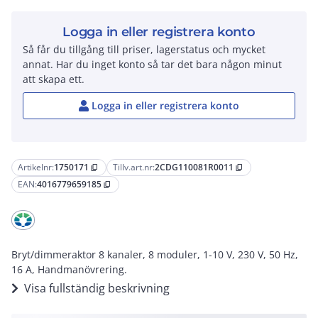
Logga in eller registrera konto
Så får du tillgång till priser, lagerstatus och mycket
annat. Har du inget konto så tar det bara någon minut
att skapa ett.
Logga in eller registrera konto
Artikelnr:
1750171
Tillv.art.nr:
2CDG110081R0011
content_copy
content_copy
EAN:
4016779659185
content_copy
Bryt/dimmeraktor 8 kanaler, 8 moduler, 1-10 V, 230 V, 50 Hz,
16 A, Handmanövrering.
Visa fullständig beskrivning