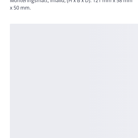
Monteringsmått, infälld, (H x B x D): 121 mm x 58 mm
x 50 mm.