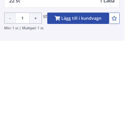
22 st
1 Låda
st
-
+
Lägg till i kundvagn
Min: 1 st | Multipel: 1 st