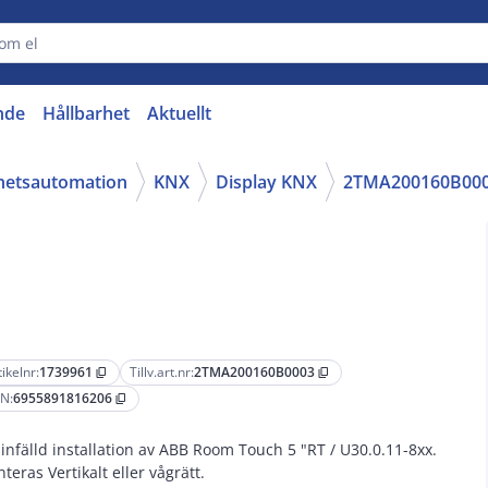
nde
Hållbarhet
Aktuellt
ghetsautomation
KNX
Display KNX
2TMA200160B00
tikelnr:
1739961
Tillv.art.nr:
2TMA200160B0003
content_copy
content_copy
N:
6955891816206
content_copy
 infälld installation av ABB Room Touch 5 "RT / U30.0.11-8xx.
teras Vertikalt eller vågrätt.