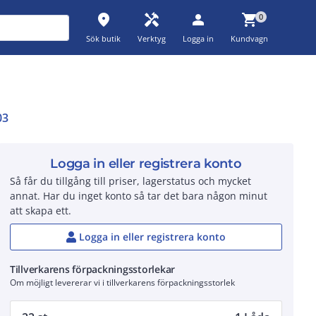
place
handyman
person
shopping_cart
0
Sök butik
Verktyg
Logga in
Kundvagn
03
Logga in eller registrera konto
Så får du tillgång till priser, lagerstatus och mycket
annat. Har du inget konto så tar det bara någon minut
att skapa ett.
Logga in eller registrera konto
Tillverkarens förpackningsstorlekar
Om möjligt levererar vi i tillverkarens förpackningsstorlek