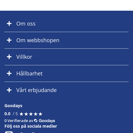
Om oss
Om webbshopen
Villkor
Hållbarhet
Vårt erbjudande
Goodays
★
★
★
★
★
★
★
★
★
★
0.0
/ 5
0 Verifierade av
Följ oss på sociala medier