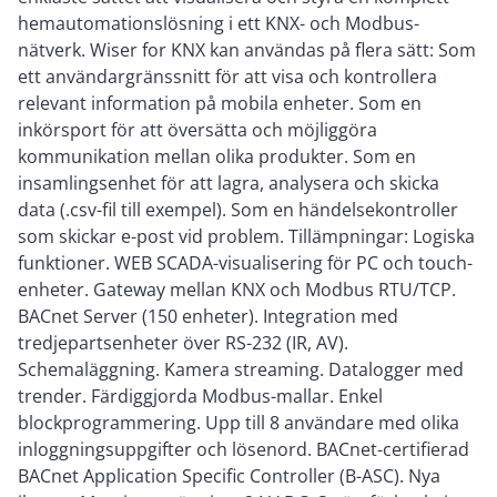
hemautomationslösning i ett KNX- och Modbus-
nätverk. Wiser for KNX kan användas på flera sätt: Som
ett användargränssnitt för att visa och kontrollera
relevant information på mobila enheter. Som en
inkörsport för att översätta och möjliggöra
kommunikation mellan olika produkter. Som en
insamlingsenhet för att lagra, analysera och skicka
data (.csv-fil till exempel). Som en händelsekontroller
som skickar e-post vid problem. Tillämpningar: Logiska
funktioner. WEB SCADA-visualisering för PC och touch-
enheter. Gateway mellan KNX och Modbus RTU/TCP.
BACnet Server (150 enheter). Integration med
tredjepartsenheter över RS-232 (IR, AV).
Schemaläggning. Kamera streaming. Datalogger med
trender. Färdiggjorda Modbus-mallar. Enkel
blockprogrammering. Upp till 8 användare med olika
inloggningsuppgifter och lösenord. BACnet-certifierad
BACnet Application Specific Controller (B-ASC). Nya