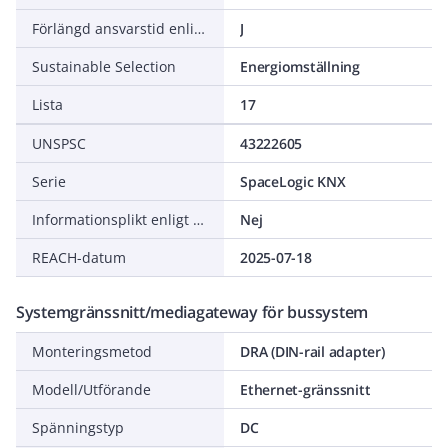
Förlängd ansvarstid enligt ALEM-09
J
Sustainable Selection
Energiomställning
Lista
17
UNSPSC
43222605
Serie
SpaceLogic KNX
Informationsplikt enligt REACH
Nej
REACH-datum
2025-07-18
Systemgränssnitt/mediagateway för bussystem
Monteringsmetod
DRA (DIN-rail adapter)
Modell/Utförande
Ethernet-gränssnitt
Spänningstyp
DC