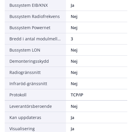
Bussystem EIB/KNX
Ja
Bussystem Radiofrekvens
Nej
Bussystem Powernet
Nej
Bredd i antal modulmellanrum
3
Bussystem LON
Nej
Demonteringsskydd
Nej
Radiogränssnitt
Nej
Infraröd-gränssnitt
Nej
Protokoll
TCP/IP
Leverantörsberoende
Nej
Kan uppdateras
Ja
Visualisering
Ja