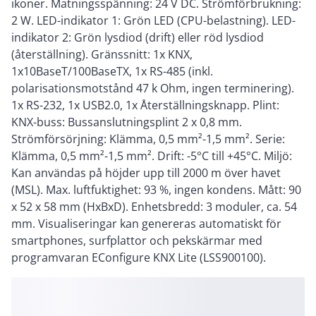
ikoner. Matningsspänning: 24 V DC. Strömförbrukning:
2 W. LED-indikator 1: Grön LED (CPU-belastning). LED-
indikator 2: Grön lysdiod (drift) eller röd lysdiod
(återställning). Gränssnitt: 1x KNX,
1x10BaseT/100BaseTX, 1x RS-485 (inkl.
polarisationsmotstånd 47 k Ohm, ingen terminering).
1x RS-232, 1x USB2.0, 1x Återställningsknapp. Plint:
KNX-buss: Bussanslutningsplint 2 x 0,8 mm.
Strömförsörjning: Klämma, 0,5 mm²-1,5 mm². Serie:
Klämma, 0,5 mm²-1,5 mm². Drift: -5°C till +45°C. Miljö:
Kan användas på höjder upp till 2000 m över havet
(MSL). Max. luftfuktighet: 93 %, ingen kondens. Mått: 90
x 52 x 58 mm (HxBxD). Enhetsbredd: 3 moduler, ca. 54
mm. Visualiseringar kan genereras automatiskt för
smartphones, surfplattor och pekskärmar med
programvaran EConfigure KNX Lite (LSS900100).