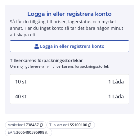
Logga in eller registrera konto
Så får du tillgång till priser, lagerstatus och mycket
annat. Har du inget konto så tar det bara någon minut
att skapa ett.
Logga in eller registrera konto
Tillverkarens förpackningsstorlekar
Om möjligt levererar vi i tillverkarens förpackningsstorlek
10 st
1 Låda
40 st
1 Låda
Artikelnr:
1738487
Tillv.art.nr:
LSS100100
content_copy
content_copy
EAN:
3606480595998
content_copy