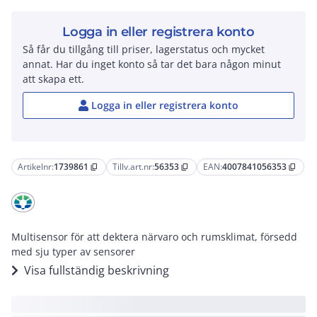
Logga in eller registrera konto
Så får du tillgång till priser, lagerstatus och mycket
annat. Har du inget konto så tar det bara någon minut
att skapa ett.
Logga in eller registrera konto
Artikelnr:
1739861
Tillv.art.nr:
56353
EAN:
4007841056353
content_copy
content_copy
content_copy
Multisensor för att dektera närvaro och rumsklimat, försedd
med sju typer av sensorer
Visa fullständig beskrivning