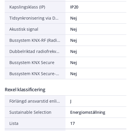
Kapslingsklass (IP)
IP20
Tidsynkronisering via DCF77
Nej
Akustisk signal
Nej
Bussystem KNX-RF (Radiofrekvens)
Nej
Dubbelriktad radiofrekvens
Nej
Bussystem KNX Secure
Nej
Bussystem KNX Secure-RF (Radiofrekvens)
Nej
Rexel klassificering
Förlängd ansvarstid enligt ALEM-09
J
Sustainable Selection
Energiomställning
Lista
17