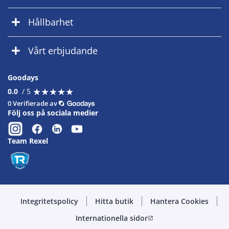
Hållbarhet
Vårt erbjudande
Goodays
★
★
★
★
★
★
★
★
★
★
0.0
/ 5
0 Verifierade av
Följ oss på sociala medier
Team Rexel
Integritetspolicy
Hitta butik
Hantera Cookies
Internationella sidor
open_in_new