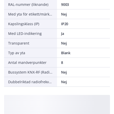
RAL-nummer (liknande)
9003
Med yta för etikett/märkning
Nej
Kapslingsklass (IP)
IP20
Med LED-indikering
Ja
Transparent
Nej
Typ av yta
Blank
Antal manöverpunkter
8
Bussystem KNX-RF (Radiofrekvens)
Nej
Dubbelriktad radiofrekvens
Nej