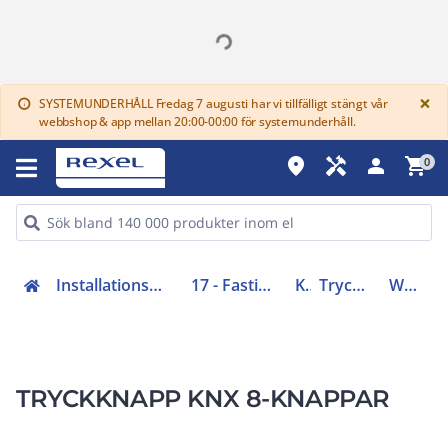
G
×
SYSTEMUNDERHÅLL Fredag 7 augusti har vi tillfälligt stängt vår
info
webbshop & app mellan 20:00-00:00 för systemunderhåll.
place
handyman
person
shopping_cart
0
Installationsmateriel (11-15, 17, 18)
17 - Fastighetsautomation
KNX
Tryckknapp KNX
WDE002935
TRYCKKNAPP KNX 8-KNAPPAR