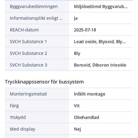
Byggvarubedömningen
Miljöbedömd Byggvarubedömning Accepteras
Informationsplikt enligt REACH
Ja
REACH-datum
2025-07-18
SVCH Substance 1
Lead oxide, Blyoxid, Blymonoxid, C.I. Pigment Yellow 46 , C.I. 77577, Litharge, Lead(II) oxide
SVCH Substance 2
Bly
SVCH Substance 3
Boroxid, Diboron trioxide
Tryckknappssensor för bussystem
Monteringsmetod
Infällt montage
Färg
Vit
Ytskydd
Obehandlad
Med display
Nej