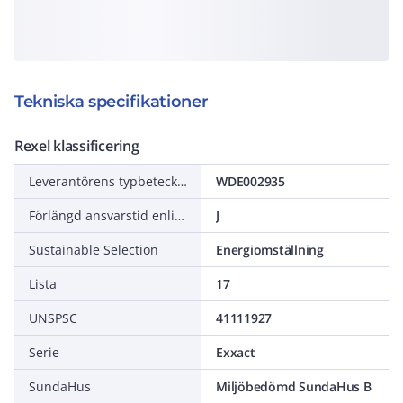
Tekniska specifikationer
Rexel klassificering
Leverantörens typbeteckning
WDE002935
Förlängd ansvarstid enligt ALEM-09
J
Sustainable Selection
Energiomställning
Lista
17
UNSPSC
41111927
Serie
Exxact
SundaHus
Miljöbedömd SundaHus B