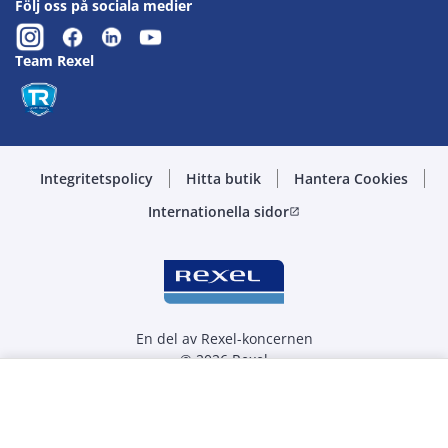
Följ oss på sociala medier
Team Rexel
Integritetspolicy
Hitta butik
Hantera Cookies
Internationella sidor
open_in_new
En del av Rexel-koncernen
© 2026 Rexel
Välj kvantitet
st
-
+