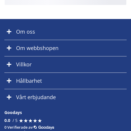
Om oss
Om webbshopen
Villkor
Hållbarhet
Vårt erbjudande
Goodays
★
★
★
★
★
★
★
★
★
★
0.0
/ 5
0 Verifierade av