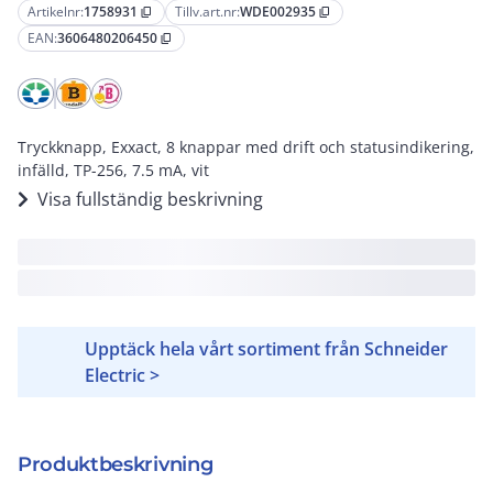
Artikelnr:
1758931
Tillv.art.nr:
WDE002935
content_copy
content_copy
EAN:
3606480206450
content_copy
Tryckknapp, Exxact, 8 knappar med drift och statusindikering,
infälld, TP-256, 7.5 mA, vit
Visa fullständig beskrivning
Upptäck hela vårt sortiment från Schneider
Electric >
Produktbeskrivning