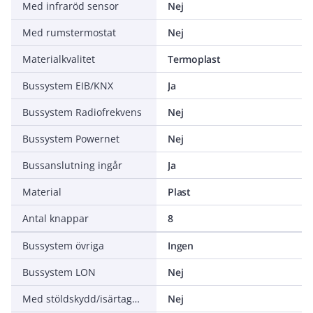
Med infraröd sensor
Nej
Med rumstermostat
Nej
Materialkvalitet
Termoplast
Bussystem EIB/KNX
Ja
Bussystem Radiofrekvens
Nej
Bussystem Powernet
Nej
Bussanslutning ingår
Ja
Material
Plast
Antal knappar
8
Bussystem övriga
Ingen
Bussystem LON
Nej
Med stöldskydd/isärtagningsskydd
Nej