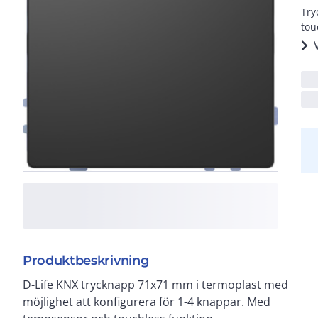
Try
tou
Produktbeskrivning
D-Life KNX trycknapp 71x71 mm i termoplast med
symboler för konfigurering medföljer. För infällt
möjlighet att konfigurera för 1-4 knappar. Med
montage i apparatdosa c/c 60 mm. Kompletteras