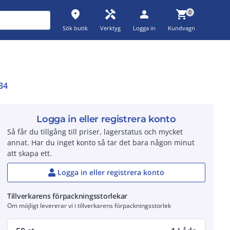
place
handyman
person
shopping_cart
0
Sök butik
Verktyg
Logga in
Kundvagn
34
Logga in eller registrera konto
Så får du tillgång till priser, lagerstatus och mycket
annat. Har du inget konto så tar det bara någon minut
att skapa ett.
Logga in eller registrera konto
Tillverkarens förpackningsstorlekar
Om möjligt levererar vi i tillverkarens förpackningsstorlek