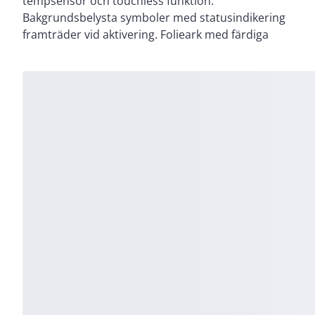
tempsensor och touchless funktion.
med valfri D-Life ram. Tillbehör; Extra foli set
Bakgrundsbelysta symboler med statusindikering
MTN6270-0011, Stöldskydd MTN6270-0000. Färg
framträder vid aktivering. Folieark med färdiga