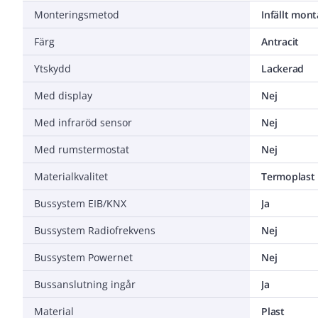
Monteringsmetod
Infällt mon
Färg
Antracit
Ytskydd
Lackerad
Med display
Nej
Med infraröd sensor
Nej
Med rumstermostat
Nej
Materialkvalitet
Termoplast
Bussystem EIB/KNX
Ja
Bussystem Radiofrekvens
Nej
Bussystem Powernet
Nej
Bussanslutning ingår
Ja
Material
Plast