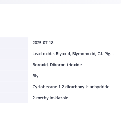
2025-07-18
Lead oxide, Blyoxid, Blymonoxid, C.I. Pigment Yellow 46 , C.I. 77577, Litharge, Lead(II) oxide
Boroxid, Diboron trioxide
Bly
Cyclohexane-1,2-dicarboxylic anhydride
2-methylimidazole