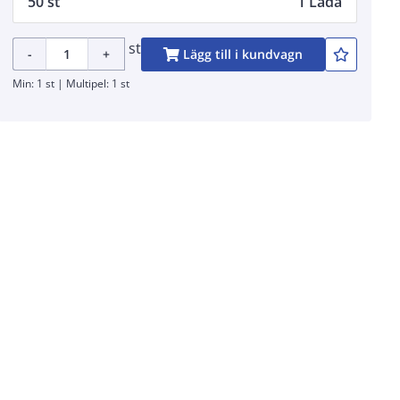
50 st
1 Låda
st
-
+
Lägg till i kundvagn
Min: 1 st | Multipel: 1 st