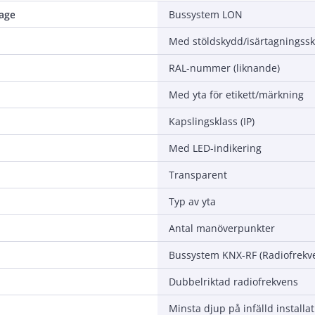
tage
Bussystem LON
Med stöldskydd/isärtagningss
RAL-nummer (liknande)
Med yta för etikett/märkning
Kapslingsklass (IP)
Med LED-indikering
Transparent
Typ av yta
Antal manöverpunkter
Bussystem KNX-RF (Radiofrekv
Dubbelriktad radiofrekvens
Minsta djup på infälld installa