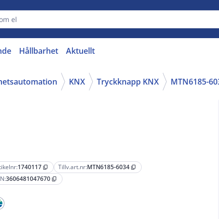
nde
Hållbarhet
Aktuellt
ghetsautomation
KNX
Tryckknapp KNX
MTN6185-60
tikelnr:
1740117
Tillv.art.nr:
MTN6185-6034
content_copy
content_copy
N:
3606481047670
content_copy