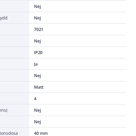
Nej
kydd
Nej
7021
Nej
IP20
Ja
Nej
Matt
4
ens)
Nej
Nej
tionsdosa
40 mm