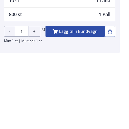
10 st
1 Låda
800 st
1 Pall
st
-
+
Lägg till i kundvagn
Min: 1 st | Multipel: 1 st