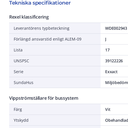
Tekniska specifikationer
Rexel klassificering
Leverantörens typbeteckning
WDE002943
Förlängd ansvarstid enligt ALEM-09
J
Lista
17
UNSPSC
39122226
Serie
Exxact
SundaHus
Miljöbedöm
Vippströmställare för bussystem
Färg
Vit
Ytskydd
Obehandla