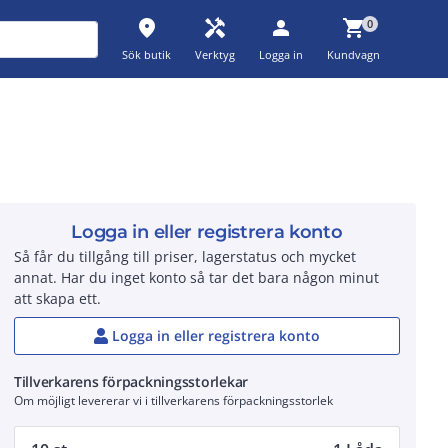
place
handyman
person
shopping_cart
0
Sök butik
Verktyg
Logga in
Kundvagn
Logga in eller registrera konto
Så får du tillgång till priser, lagerstatus och mycket
annat. Har du inget konto så tar det bara någon minut
att skapa ett.
Logga in eller registrera konto
Tillverkarens förpackningsstorlekar
Om möjligt levererar vi i tillverkarens förpackningsstorlek