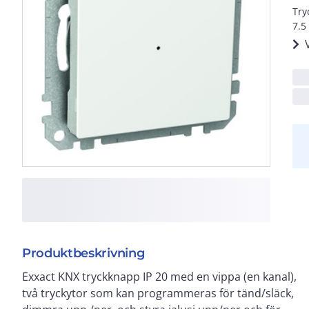
Try
7.5
Produktbeskrivning
Exxact KNX tryckknapp IP 20 med en vippa (en kanal),
senarion. Utrustad med lysdiod för statusinfo eller
två tryckytor som kan programmeras för tänd/släck,
för att enklare hitta knappen i mörker. Knappen