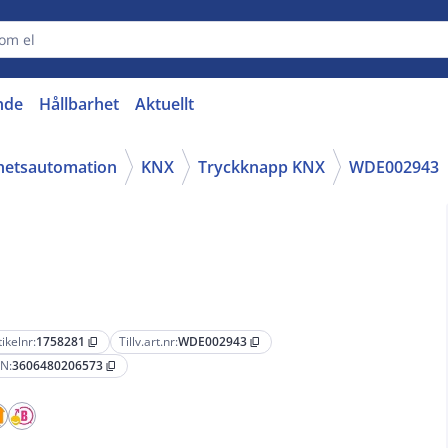
nde
Hållbarhet
Aktuellt
ghetsautomation
KNX
Tryckknapp KNX
WDE002943
tikelnr:
1758281
Tillv.art.nr:
WDE002943
content_copy
content_copy
N:
3606480206573
content_copy