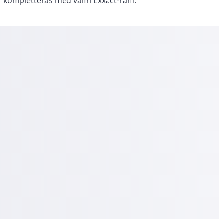
kompletteras med valfri Exxact-ram.