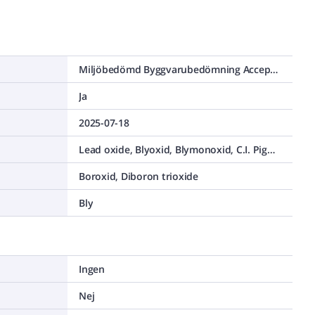
Miljöbedömd Byggvarubedömning Accepteras
Ja
2025-07-18
Lead oxide, Blyoxid, Blymonoxid, C.I. Pigment Yellow 46 , C.I. 77577, Litharge, Lead(II) oxide
Boroxid, Diboron trioxide
Bly
Ingen
Nej