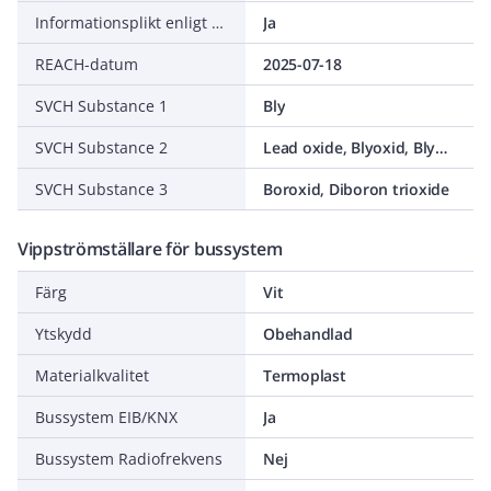
Informationsplikt enligt REACH
Ja
REACH-datum
2025-07-18
SVCH Substance 1
Bly
SVCH Substance 2
Lead oxide, Blyoxid, Blymonoxid, C.I. Pigment Yellow 46 , C.I. 77577, Litharge, Lead(II) oxide
SVCH Substance 3
Boroxid, Diboron trioxide
Vippströmställare för bussystem
Färg
Vit
Ytskydd
Obehandlad
Materialkvalitet
Termoplast
Bussystem EIB/KNX
Ja
Bussystem Radiofrekvens
Nej