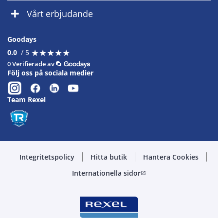
Vårt erbjudande
Goodays
★
★
★
★
★
★
★
★
★
★
0.0
/ 5
0 Verifierade av
Följ oss på sociala medier
Team Rexel
Integritetspolicy
Hitta butik
Hantera Cookies
Internationella sidor
open_in_new