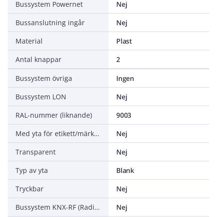
Bussystem Powernet
Nej
Bussanslutning ingår
Nej
Material
Plast
Antal knappar
2
Bussystem övriga
Ingen
Bussystem LON
Nej
RAL-nummer (liknande)
9003
Med yta för etikett/märkning
Nej
Transparent
Nej
Typ av yta
Blank
Tryckbar
Nej
Bussystem KNX-RF (Radiofrekvens)
Nej