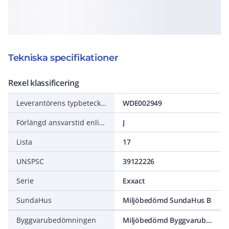
Tekniska specifikationer
Rexel klassificering
Leverantörens typbeteckning
WDE002949
Förlängd ansvarstid enligt ALEM-09
J
Lista
17
UNSPSC
39122226
Serie
Exxact
SundaHus
Miljöbedömd SundaHus B
Byggvarubedömningen
Miljöbedömd Byggvarubedömning Accepteras