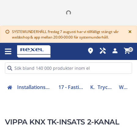
G
×
SYSTEMUNDERHÅLL Fredag 7 augusti har vi tillfälligt stängt vår
info
webbshop & app mellan 20:00-00:00 för systemunderhåll.
place
handyman
person
shopping_cart
0
Installationsmateriel (11-15, 17, 18)
17 - Fastighetsautomation
KNX
Tryckknapp KNX
WDE002949
VIPPA KNX TK-INSATS 2-KANAL