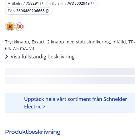
Artikelnr:
1758291
Tillv.art.nr:
WDE002949
content_copy
content_copy
EAN:
3606480206665
content_copy
Tryckknapp, Exxact, 2 knapp med statusindikering, infälld, TP-
64, 7.5 mA, vit
Visa fullständig beskrivning
Upptäck hela vårt sortiment från Schneider
Electric >
Produktbeskrivning