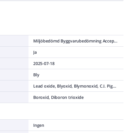
Miljöbedömd Byggvarubedömning Accepteras
Ja
2025-07-18
Bly
Lead oxide, Blyoxid, Blymonoxid, C.I. Pigment Yellow 46 , C.I. 77577, Litharge, Lead(II) oxide
Boroxid, Diboron trioxide
Ingen