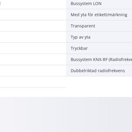
d
Bussystem LON
Med yta för etikett/märkning
Transparent
Typ av yta
Tryckbar
Bussystem KNX-RF (Radiofrekv
Dubbelriktad radiofrekvens