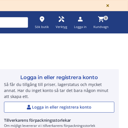
GLOBA
×
place
handyman
person
shopping_cart
0
Sök butik
Verktyg
Logga in
Kundvagn
Logga in eller registrera konto
Så får du tillgång till priser, lagerstatus och mycket
annat. Har du inget konto så tar det bara någon minut
att skapa ett.
Logga in eller registrera konto
Tillverkarens förpackningsstorlekar
Om möjligt levererar vi i tillverkarens förpackningsstorlek