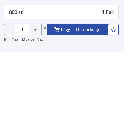
800 st
1 Pall
st
-
+
Lägg till i kundvagn
Min: 1 st | Multipel: 1 st