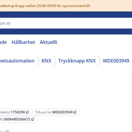
webbshop & app mellan 20:00-00:00 för systemunderhåll.
nde
Hållbarhet
Aktuellt
ghetsautomation
KNX
Tryckknapp KNX
WDE003949
tikelnr:
1758296
Tillv.art.nr:
WDE003949
content_copy
content_copy
N:
3606480206672
content_copy