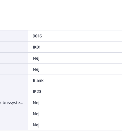
9016
IK01
Nej
Nej
Blank
IP20
Lämplig för beröringssensor för bussystem
Nej
Nej
Nej