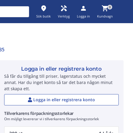
place
handyman
person
shopping_cart
0
Sök butik
Verktyg
Logga in
Kundvagn
35
Logga in eller registrera konto
Så får du tillgång till priser, lagerstatus och mycket
annat. Har du inget konto så tar det bara någon minut
att skapa ett.
Logga in eller registrera konto
Tillverkarens förpackningsstorlekar
Om möjligt levererar vi i tillverkarens förpackningsstorlek