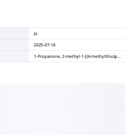
Ja
2025-07-18
1-Propanone, 2-methyl-1-[(4-methylthio)phenyl]-2-(4-morpholinyl)-