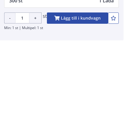
300 st
1 Låda
st
-
+
Lägg till i kundvagn
Min: 1 st | Multipel: 1 st