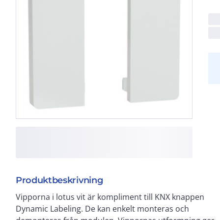
Produktbeskrivning
Vipporna i lotus vit är kompliment till KNX knappen
vipporna är lotusvit. Artikelnummret innehåller två
Dynamic Labeling. De kan enkelt monteras och
mellanstora vippor. För att utrusta en hel modul med