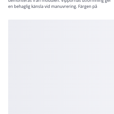
demonteras från modulen. Vippornas utformning ger
en behaglig känsla vid manuvrering. Färgen på