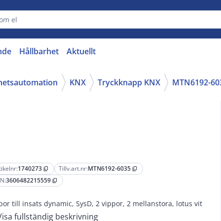
nde
Hållbarhet
Aktuellt
ghetsautomation
KNX
Tryckknapp KNX
MTN6192-60
tikelnr:
1740273
Tillv.art.nr:
MTN6192-6035
content_copy
content_copy
N:
3606482215559
content_copy
por till insats dynamic, SysD, 2 vippor, 2 mellanstora, lotus vit
Visa fullständig beskrivning