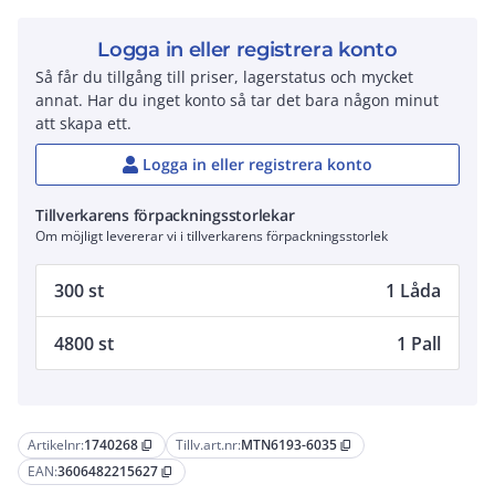
Logga in eller registrera konto
Så får du tillgång till priser, lagerstatus och mycket
annat. Har du inget konto så tar det bara någon minut
att skapa ett.
Logga in eller registrera konto
Tillverkarens förpackningsstorlekar
Om möjligt levererar vi i tillverkarens förpackningsstorlek
300 st
1 Låda
4800 st
1 Pall
Artikelnr:
1740268
Tillv.art.nr:
MTN6193-6035
content_copy
content_copy
EAN:
3606482215627
content_copy