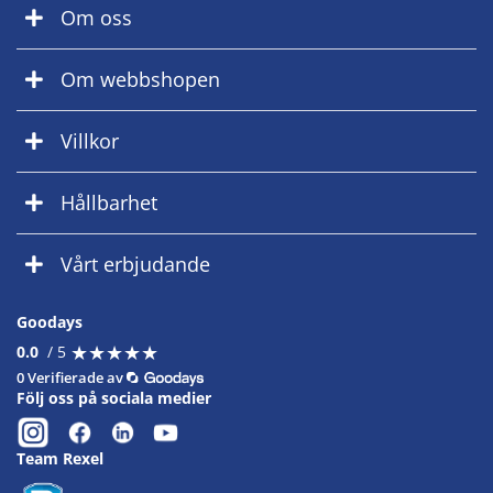
Om oss
Om webbshopen
Villkor
Hållbarhet
Vårt erbjudande
Goodays
★
★
★
★
★
★
★
★
★
★
0.0
/ 5
0 Verifierade av
Följ oss på sociala medier
Team Rexel