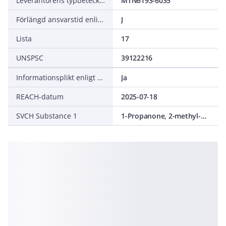
Leverantörens typbeteckning
MTN6193-6035
Förlängd ansvarstid enligt ALEM-09
J
Lista
17
UNSPSC
39122216
Informationsplikt enligt REACH
Ja
REACH-datum
2025-07-18
SVCH Substance 1
1-Propanone, 2-methyl-1-[(4-methylthio)phenyl]-2-(4-morpholinyl)-