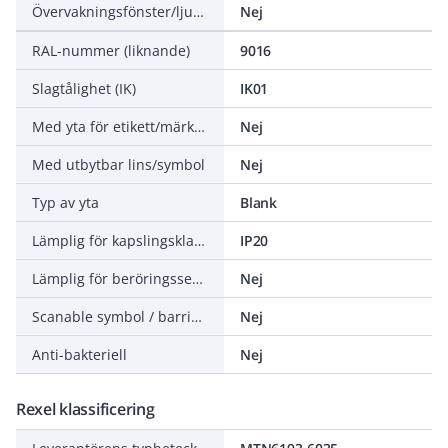
Övervakningsfönster/ljusuttag
Nej
RAL-nummer (liknande)
9016
Slagtålighet (IK)
IK01
Med yta för etikett/märkning
Nej
Med utbytbar lins/symbol
Nej
Typ av yta
Blank
Lämplig för kapslingsklass (IP)
IP20
Lämplig för beröringssensor för bussystem
Nej
Scanable symbol / barrier free
Nej
Anti-bakteriell
Nej
Rexel klassificering